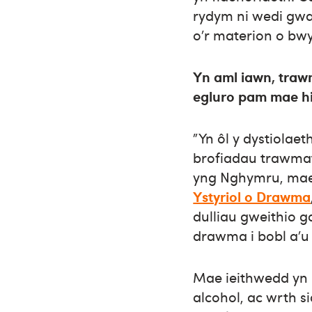
rydym ni wedi gwah
o’r materion o bwy
Yn aml ia
wn, traw
egluro pam mae h
"Yn ôl y dystiolae
brofiadau trawmat
yng Nghymru, mae
Ystyriol o Drawma
dulliau gweithio 
drawma i bobl a’u
Mae ieithwedd yn 
alcohol, ac wrth s