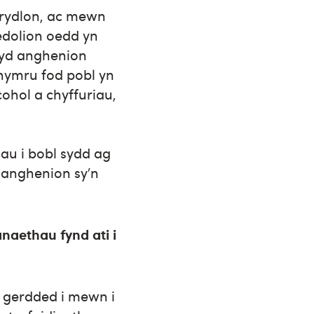
brydlon, ac mewn
edolion oedd yn
fyd anghenion
hymru fod pobl yn
ohol a chyffuriau,
au i bobl sydd ag
 anghenion sy’n
naethau fynd ati i
w gerdded i mewn i