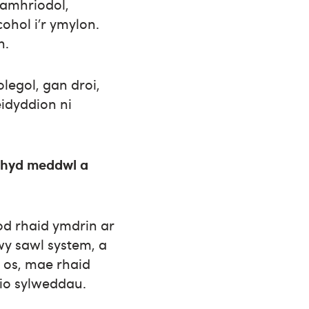
 amhriodol,
ohol i’r ymylon.
h.
olegol, gan droi,
eidyddion ni
chyd meddwl a
od rhaid ymdrin ar
wy sawl system, a
 os, mae rhaid
io sylweddau.