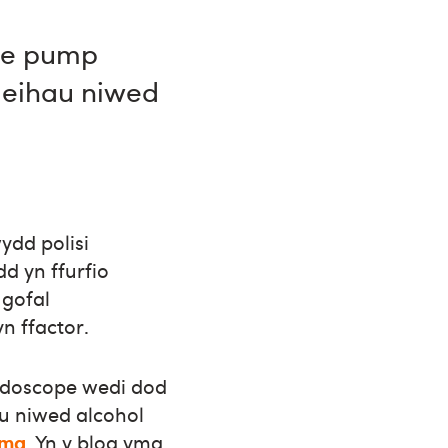
ae pump
leihau niwed
ydd polisi
d yn ffurfio
 gofal
n ffactor.
idoscope wedi dod
au niwed alcohol
yma
. Yn y blog yma,