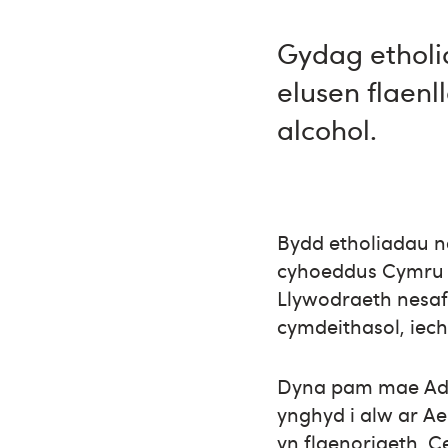
Gydag ethol
elusen flaen
alcohol.
Bydd etholiadau n
cyhoeddus Cymru a
Llywodraeth nesaf
cymdeithasol, iech
Dyna pam mae Adf
ynghyd i alw ar Ae
yn flaenoriaeth. C