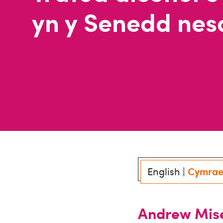
yn y Senedd nes
English
|
Cymra
Andrew Mise