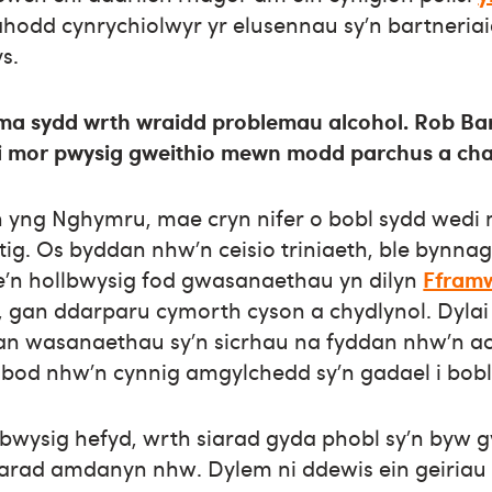
odd cynrychiolwyr yr elusennau sy’n bartneriaid 
s.
ma sydd wrth wraidd problemau alcohol. Rob Bar
i mor pwysig gweithio mewn modd parchus a cha
th yng Nghymru, mae cryn nifer o bobl sydd wedi
ig. Os byddan nhw’n ceisio triniaeth, ble bynn
’n hollbwysig fod gwasanaethau yn dilyn
Fframw
, gan ddarparu cymorth cyson a chydlynol. Dylai 
gan wasanaethau sy’n sicrhau na fyddan nhw’n a
 bod nhw’n cynnig amgylchedd sy’n gadael i bobl
bwysig hefyd, wrth siarad gyda phobl sy’n byw g
iarad amdanyn nhw. Dylem ni ddewis ein geiriau 