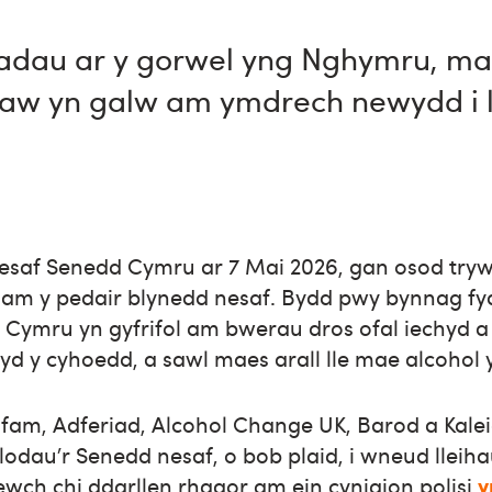
iadau ar y gorwel yng Nghymru, m
llaw yn galw am ymdrech newydd i 
esaf Senedd Cymru ar 7 Mai 2026, gan osod tryw
m y pedair blynedd nesaf. Bydd pwy bynnag fyd
 Cymru yn gyfrifol am bwerau dros ofal iechyd a
yd y cyhoedd, a sawl maes arall lle mae alcohol y
am, Adferiad, Alcohol Change UK, Barod a Kale
lodau’r Senedd nesaf, o bob plaid, i wneud lleih
ewch chi ddarllen rhagor am ein cynigion polisi