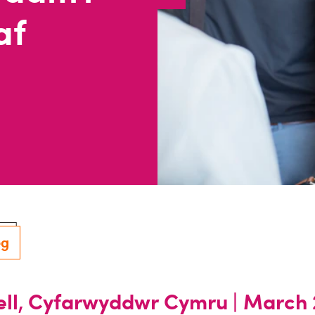
af
eg
ll, Cyfarwyddwr Cymru |
March 