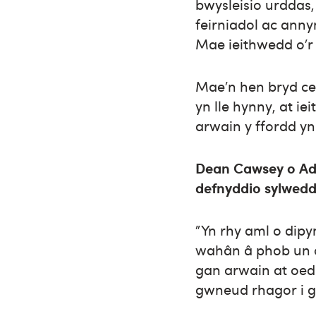
bwysleisio urddas,
feirniadol ac anny
Mae ieithwedd o’r 
Mae’n hen bryd cef
yn lle hynny, at i
arwain y ffordd yn
Dean Cawsey o Adf
defnyddio sylwedd
"Yn rhy aml o dip
wahân â phob un o’
gan arwain at oed
gwneud rhagor i 