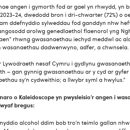
ae angen i gymorth fod ar gael yn rhwydd, yn 
 2023-24, dwedodd bron i dri-chwarter (72%) o o
h am ddefnyddio sylweddau fod ganddyn nhw he
ngosodd arolwg genedlaethol flaenorol yng Ng
blaen” rhwng gwasanaethau iechyd meddwl ac alc
am wasanaethau dadwenwyno, adfer, a chwnsela.
r Lywodraeth nesaf Cymru i gydlynu gwasanaeth
h – gan gynnig gwasanaethau ar y cyd ar gyfer
thau sy’n cydweithio; a llwybr syml a hwylus."
aro o Kaleidoscope yn pwysleisio’r angen i wasa
fwyaf bregus:
fnyddio alcohol ddim bob tro’n teimlo gallan nh