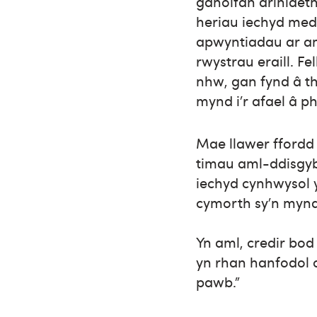
ganolfan driniaet
heriau iechyd medd
apwyntiadau ar am
rwystrau eraill. F
nhw, gan fynd â th
mynd i’r afael â p
Mae llawer ffordd
timau aml-ddisgybl
iechyd cynhwysol 
cymorth sy’n mynd
Yn aml, credir bo
yn rhan hanfodol o
pawb."