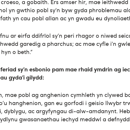
 croeso, a gobaith. Ers amser hir, mae ieithwedd
nol yn gwthio pobl sy’n byw gyda phroblemau alc
fath yn cau pobl allan ac yn gwadu eu dynoliaet
nu ar eirfa ddifrïol sy’n peri rhagor o niwed seic
eithwedd garedig a pharchus; ac mae cyfle i’n gwl
 hyn o beth."
eriad sy’n esbonio pam mae rhaid ymdrin ag ie
au gyda’i gilydd:
yn, mae pobl ag anghenion cymhleth yn clywed b
u hanghenion, gan eu gorfodi i geisio llwybr tr
i, dyblygu, ac argyfyngau di-alw-amdanynt. Heb
gydlynu gwasanaethau iechyd meddwl a defnydd