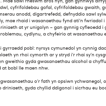
h. Mae sawl rheswm dros hyn, gan gynnwys diffyg
wl, cyfrifoldebau gofal, cyfrifoldebau gwaith, 
serau anodd, digartrefedd, defnyddio sawl sylwe
elly, mae rhaid i wasanaethau fynd ati’n fwriadol
riniaeth at yr unigolyn – gan gynnig cyfleoedd i 
hroblemau, cydlynu, a chyfeirio at wasanaethau er
 i gyrraedd pobl: nyrsys cymunedol yn cynnig d
aeth yn rhoi cymorth ar y stryd i’r rhai sy’n cys
yn gweithio gyda gwasanaethau alcohol a chyffu
 at bobl lle maen nhw.
d gwasanaethau o’r fath yn opsiwn ychwanegol, 
 driniaeth, gyda chyllid ddigonol i sicrhau eu b