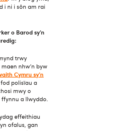
i ni i sôn am rai
ker o Barod sy’n
redig:
 mynd trwy
ag maen nhw’n byw
aith Cymru sy’n
fod polisïau a
chosi mwy o
 ffynnu a llwyddo.
ydag effeithiau
yn ofalus, gan