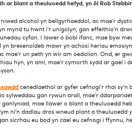
 ar blant a theuluoedd hefyd, yn ôl Rob Stebbi
iwed alcohol yn bellgyrhaeddol, ac mae’r dystio
 yn mynd tu hwnt i’r unigolyn, gan effeithio’n drw
unedau cyfan. I lawer o bobl ifanc, mae byw m
 yn bresenoldeb mawr yn achosi heriau emosiyn
 ac mae’r un peth yn wir am oedolion. Ond, er gw
eithiau hyn, yn aml, mae’r cymorth sydd ar gael i
hyson.
nsawdd
cenedlaethol ar gyfer cefnogi’r rhai sy’n
dio sylweddau gan rywun arall, mae’r ddarpariaet
 ganlyniad, mae llawer o blant a theuluoedd he
dym ni’n dadlau dros wneud plant a theuluoedd 
 gan sicrhau eu bod yn cael eu cefnogi i ffynnu, h