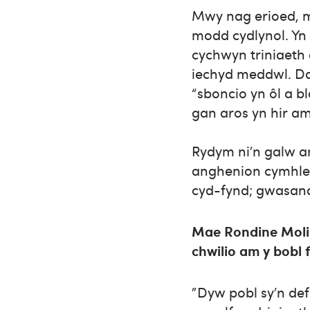
Mwy nag erioed, m
modd cydlynol. Yn
cychwyn triniaet
iechyd meddwl. Da
“sboncio yn ôl a 
gan aros yn hir 
Rydym ni’n galw a
anghenion cymhlet
cyd-fynd; gwasanae
Mae Rondine Molin
chwilio am y bobl 
"Dyw pobl sy’n de