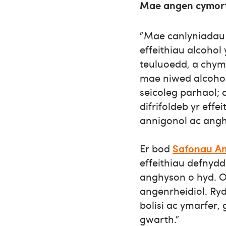
Mae angen cymorth
"Mae canlyniadau n
effeithiau alcohol
teuluoedd, a chym
mae niwed alcohol
seicoleg parhaol;
difrifoldeb yr eff
annigonol ac ang
Er bod
Safonau A
effeithiau defnyd
anghyson o hyd. O
angenrheidiol. Ry
bolisi ac ymarfer,
gwarth."