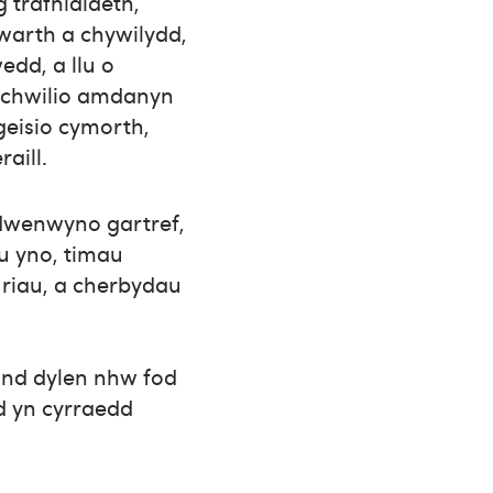
 trafnidiaeth,
gwarth a chywilydd,
dd, a llu o
 i chwilio amdanyn
geisio cymorth,
aill.
adwenwyno gartref,
gu yno, timau
riau, a cherbydau
ond dylen nhw fod
od yn cyrraedd