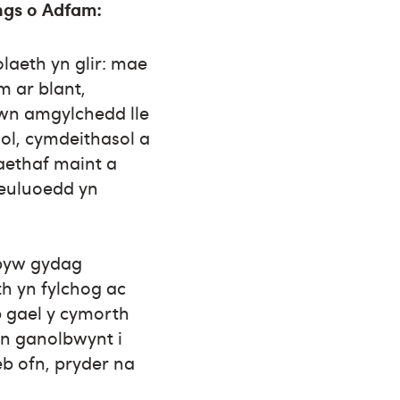
ngs o Adfam:
laeth yn glir: mae
m ar blant,
ewn amgylchedd lle
ol, cymdeithasol a
aethaf maint a
 deuluoedd yn
 byw gydag
h yn fylchog ac
b gael y cymorth
yn ganolbwynt i
eb ofn, pryder na