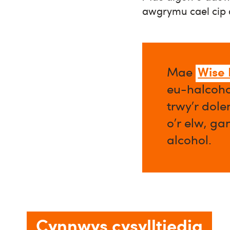
awgrymu cael cip a
Wise
Mae
eu-halcoho
trwy’r dol
o’r elw, ga
alcohol.​
Cynnwys cysylltiedig