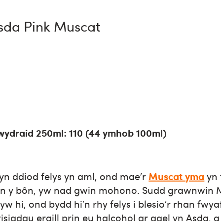
Asda Pink Muscat
ydraid 250ml: 110 (44 ymhob 100ml)
yn ddiod felys yn aml, ond mae’r
Muscat yma
yn 
yn y bôn, yw nad gwin mohono. Sudd grawnwin 
w hi, ond bydd hi’n rhy felys i blesio’r rhan fwy
iadau eraill prin eu halcohol ar gael yn Asda, a