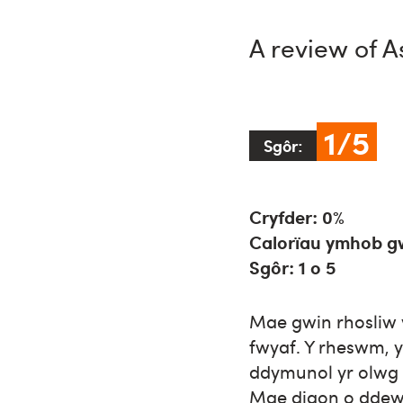
A review of 
1/5
Sgôr:
Cryfder: 0%
Calorïau ymhob gw
Sgôr: 1 o 5
Mae gwin rhosliw 
fwyaf. Y rheswm, 
ddymunol yr olwg y
Mae digon o ddewis