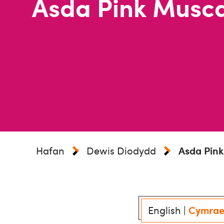
Asda Pink Musc
Hafan
Dewis Diodydd
Asda Pink
English
|
Cymra