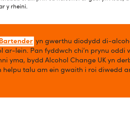
r y rheini.
 Bartender
yn gwerthu diodydd di-alcoho
l ar-lein. Pan fyddwch chi’n prynu oddi
enni yma, bydd Alcohol Change UK yn der
n helpu talu am ein gwaith i roi diwedd 