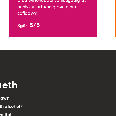
Diod wirioneddol soffistigedig at
achlysur arbennig neu ginio
cofiadwy.
5/5
Sgôr:
aeth
nawr
th alcohol?
ed llai