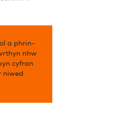
l a phrin-
 wrthyn nhw
byn cyfran
ar niwed