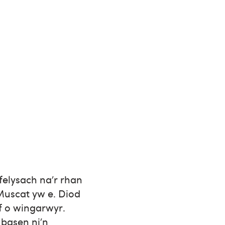
felysach na’r rhan
Muscat yw e. Diod
af o wingarwyr.
 basen ni’n