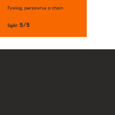
Fywiog, persawrus a chain
5/5
Sgôr: