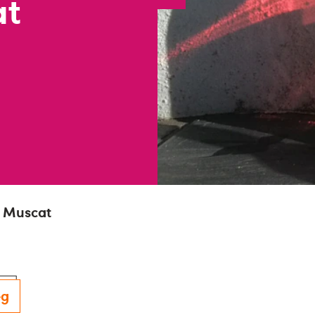
at
 Muscat
eg