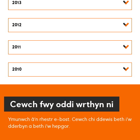
2013
2012
2011
2010
Cewch fwy oddi wrthyn ni
Ymunwch â’n rhestr e-bost. Cewch chi ddewis beth i’w
dderbyn a beth i’w hepgor.