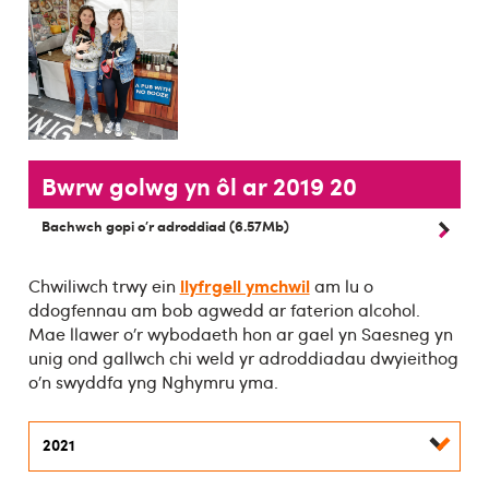
Bwrw golwg yn ôl ar 2019 20
Bachwch gopi o’r adroddiad (6.57Mb)
llyfrgell ymchwil
Chwiliwch trwy ein
am lu o
ddogfennau am bob agwedd ar faterion alcohol.
Mae llawer o’r wybodaeth hon ar gael yn Saesneg yn
unig ond gallwch chi weld yr adroddiadau dwyieithog
o’n swyddfa yng Nghymru yma.
2021