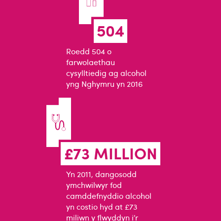
504
Roedd 504 o
farwolaethau
cysylltiedig ag alcohol
yng Nghymru yn 2016
£73 MILLION
Yn 2011, dangosodd
ymchwilwyr fod
camddefnyddio alcohol
yn costio hyd at £73
miliwn y flwyddyn i’r