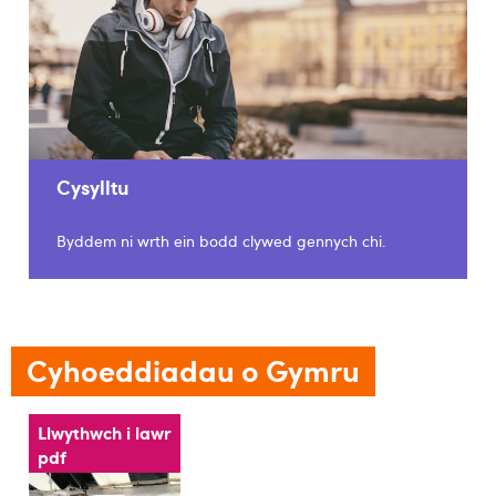
Cysylltu
Byddem ni wrth ein bodd clywed gennych chi.
Cyhoeddiadau o Gymru
Llwythwch i lawr
pdf