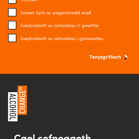
Ionawr Sych ac ymgyrchoedd eraill
Gwybodaeth ac adnoddau i’r gweithle
Gwybodaeth ac adnoddau i gymunedau
Tanysgrifiwch
Cael cefnogaeth