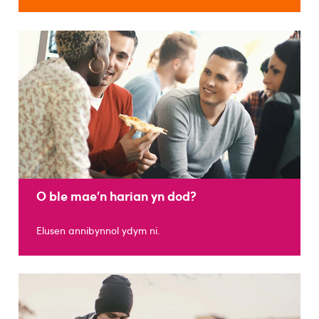
O ble mae’n harian yn dod?
Elusen annibynnol ydym ni.