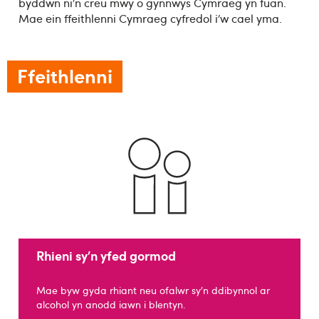
byddwn ni’n creu mwy o gynnwys Cymraeg yn fuan.
Mae ein ffeithlenni Cymraeg cyfredol i’w cael yma.
Ffeithlenni
Rhieni sy’n yfed gormod
Mae byw gyda rhiant neu ofalwr sy’n ddibynnol ar
alcohol yn anodd iawn i blentyn.