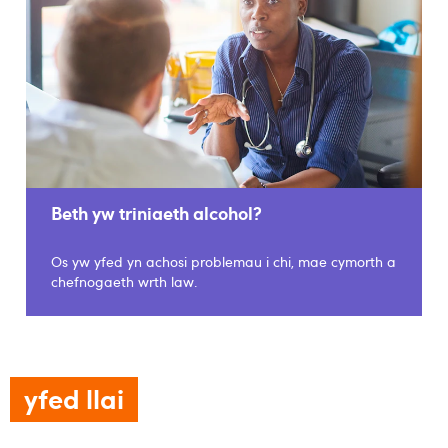
Beth yw triniaeth alcohol?
Os yw yfed yn achosi problemau i chi, mae cymorth a
chefnogaeth wrth law.
yfed llai