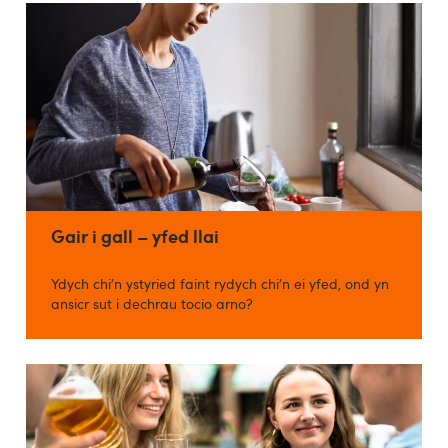
Gair i gall – yfed llai
Ydych chi’n ystyried faint rydych chi’n ei yfed, ond yn
ansicr sut i dechrau tocio arno?