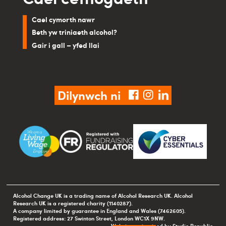
Cael cymorth nawr
Beth yw triniaeth alcohol?
Gair i gall – yfed llai
Dilynwch ni
facebook
instagram
linkedin
Alcohol Change UK is a trading name of Alcohol Research UK. Alcohol
Research UK is a registered charity (1140287).
A company limited by guarantee in England and Wales (7462605).
Registered address: 27 Swinton Street, London WC1X 9NW.
Website maintained by Studio Republic