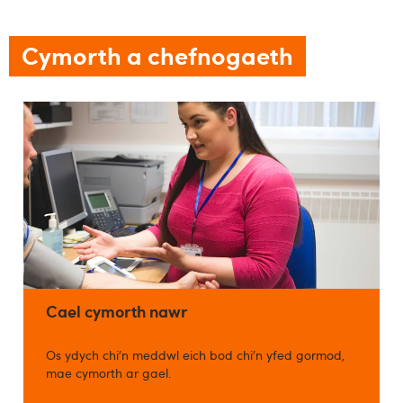
Cymorth a chefnogaeth
Cael cymorth nawr
Os ydych chi’n meddwl eich bod chi’n yfed gormod,
mae cymorth ar gael.