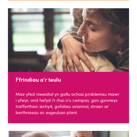
Ffrindiau a'r teulu
Mae yfed niweidiol yn gallu achosi problemau mawr
i yfwyr, ond hefyd i’r rhai o’u cwmpas, gan gynnwys
trafferthion iechyd, gofidiau ariannol, straen ar
berthnasau ac esgeuluso plant.