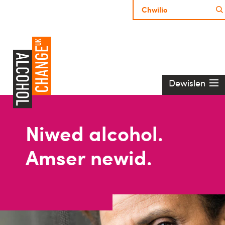
Dewislen
Niwed alcohol.
Amser newid.