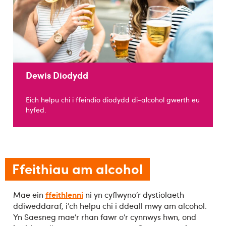
Dewis Diodydd
Eich helpu chi i ffeindio diodydd di-alcohol gwerth eu
hyfed.
Ffeithiau am alcohol
ffeithlenni
Mae ein
ni yn cyflwyno’r dystiolaeth
ddiweddaraf, i’ch helpu chi i ddeall mwy am alcohol.
Yn Saesneg mae’r rhan fawr o’r cynnwys hwn, ond