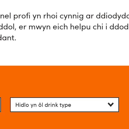
nel profi yn rhoi cynnig ar ddiodyd
ol, er mwyn eich helpu chi i ddod o
dant.
Filter
by
category