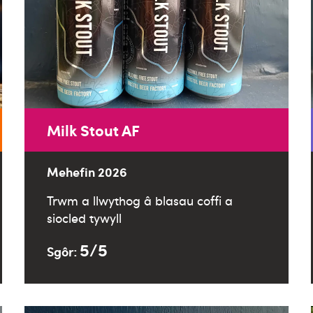
Milk Stout AF
Mehefin 2026
Trwm a llwythog â blasau coffi a
siocled tywyll
5/5
Sgôr: