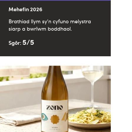
Mehefin 2026
Brathiad llym sy’n cyfuno melystra
siarp a bwrlwm boddhaol.
5/5
Sgôr: