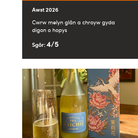
Awst 2026
Cwrw melyn glân a chroyw gyda
digon o hopys
4/5
Sgôr: