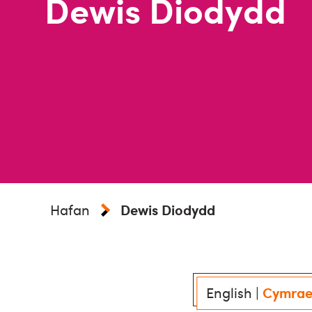
Dewis Diodydd
Hafan
Dewis Diodydd
English
|
Cymra