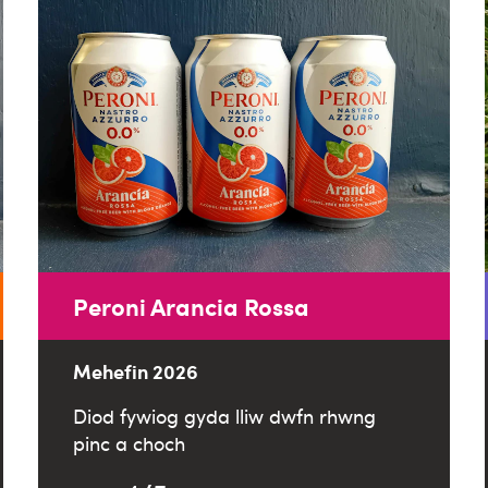
Peroni Arancia Rossa
Mehefin 2026
Diod fywiog gyda lliw dwfn rhwng
pinc a choch