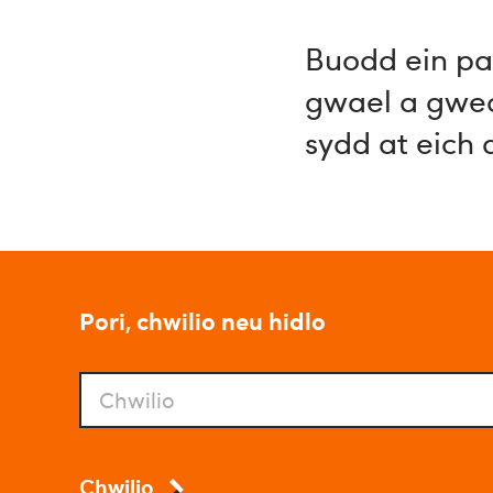
Buodd ein pa
gwael a gwedd
sydd at eich 
Pori, chwilio neu hidlo
Chwilio
Chwilio