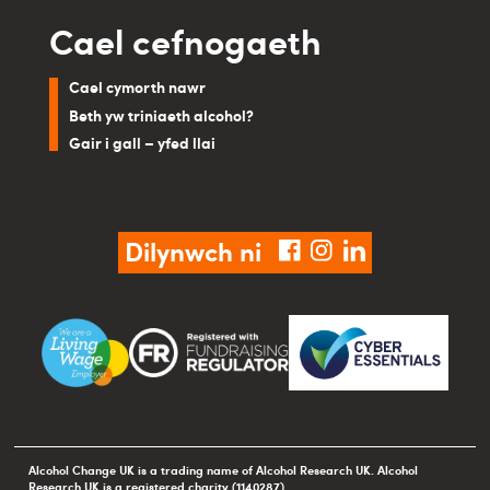
Cael cefnogaeth
Cael cymorth nawr
Beth yw triniaeth alcohol?
Gair i gall – yfed llai
Dilynwch ni
facebook
instagram
linkedin
Alcohol Change UK is a trading name of Alcohol Research UK. Alcohol
Research UK is a registered charity (1140287).