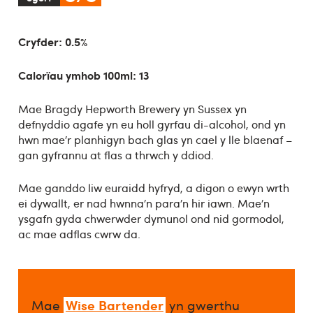
Cryfder: 0.5%
Calorïau ymhob 100ml: 13
Mae Bragdy Hepworth Brewery yn Sussex yn
defnyddio agafe yn eu holl gyrfau di-alcohol, ond yn
hwn mae’r planhigyn bach glas yn cael y lle blaenaf –
gan gyfrannu at flas a thrwch y ddiod.
Mae ganddo liw euraidd hyfryd, a digon o ewyn wrth
ei dywallt, er nad hwnna’n para’n hir iawn. Mae’n
ysgafn gyda chwerwder dymunol ond nid gormodol,
ac mae adflas cwrw da.
Wise Bartender
Mae
yn gwerthu