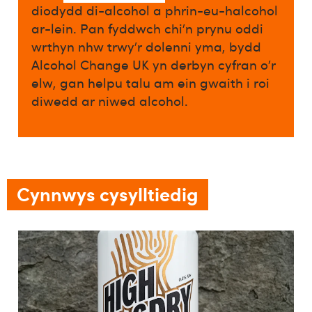
diodydd di-alcohol a phrin-eu-halcohol
ar-lein. Pan fyddwch chi’n prynu oddi
wrthyn nhw trwy’r dolenni yma, bydd
Alcohol Change UK yn derbyn cyfran o’r
elw, gan helpu talu am ein gwaith i roi
diwedd ar niwed alcohol.​
Cynnwys cysylltiedig