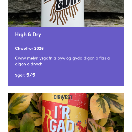
High & Dry
Chwefror 2026
Cwrw melyn ysgafn a bywiog gyda digon o flas a
digon o drwch
5/5
Sgôr: