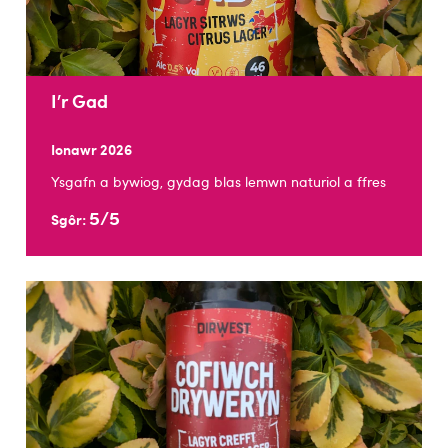
I’r Gad
Ionawr 2026
Ysgafn a bywiog, gydag blas lemwn naturiol a ffres
5/5
Sgôr: