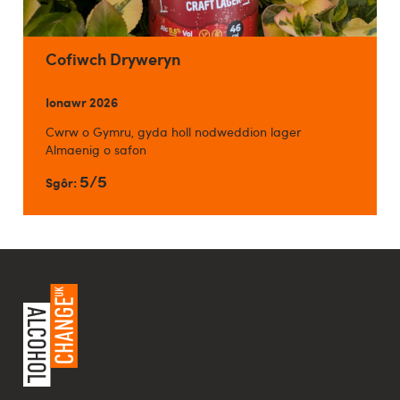
Cofiwch Dryweryn
Ionawr 2026
Cwrw o Gymru, gyda holl nodweddion lager
Almaenig o safon
5/5
Sgôr: