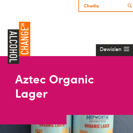
Dewislen
Aztec Organic
Lager