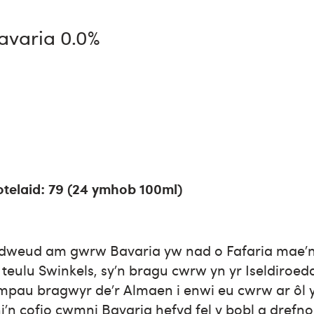
avaria 0.0%
telaid: 79 (24 ymhob 100ml)
 ddweud am gwrw Bavaria yw nad o Fafaria mae’n 
 teulu Swinkels, sy’n bragu cwrw yn yr Iseldiroedd
mpau bragwyr de’r Almaen i enwi eu cwrw ar ôl y
i’n cofio cwmni Bavaria hefyd fel y bobl a drefn