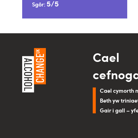
5/5
Sgôr:
Cael
cefnog
Cael cymorth 
Beth yw triniae
Gair i gall – yf