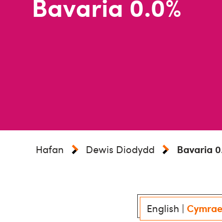
Bavaria 0.0%
Hafan
Dewis Diodydd
Bavaria 0
English
|
Cymra