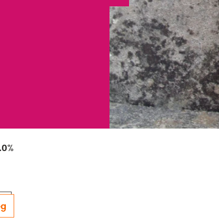
.0%
eg