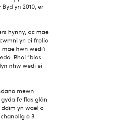
 Byd yn 2010, er
ers hynny, ac mae
cwmni yn ei frolio
h, mae hwn wedi’i
wedd. Rhoi “blas
dyn nhw wedi ei
 amdano mewn
gyda fe flas glân
e ddim yn wael o
chanolig o 3.