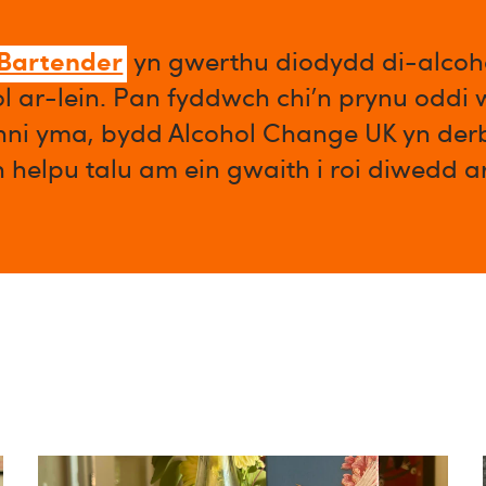
 Bartender
yn gwerthu diodydd di-alcoho
l ar-lein. Pan fyddwch chi’n prynu oddi
enni yma, bydd Alcohol Change UK yn der
n helpu talu am ein gwaith i roi diwedd 