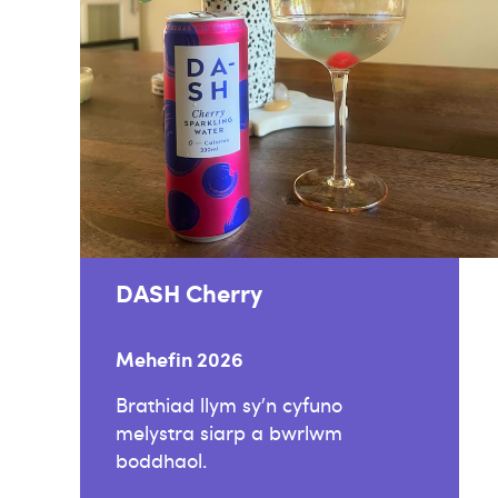
DASH Cherry
Mehefin 2026
Brathiad llym sy’n cyfuno
melystra siarp a bwrlwm
boddhaol.