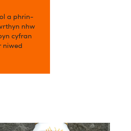
l a phrin-
 wrthyn nhw
byn cyfran
ar niwed