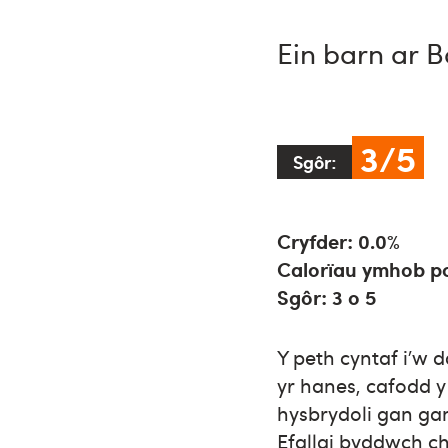
Ein barn ar B
3/5
Sgôr:
Cryfder: 0.0%
Calorïau ymhob po
Sgôr: 3 o 5
Y peth cyntaf i’w
yr hanes, cafodd y
hysbrydoli gan ga
Efallai byddwch ch