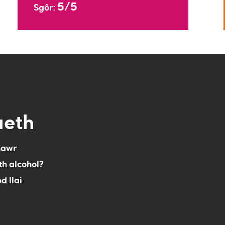
5/5
Sgôr:
aeth
nawr
th alcohol?
ed llai