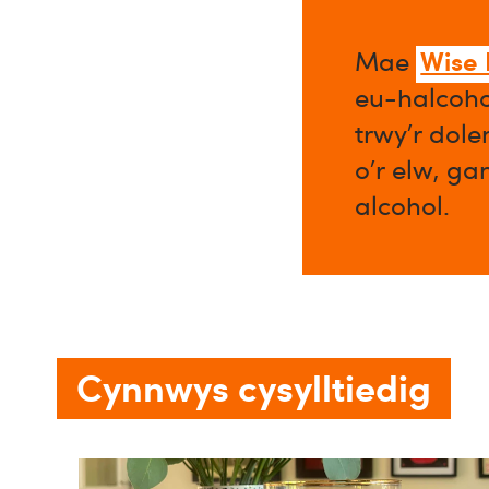
Wise
Mae
eu-halcoho
trwy’r dol
o’r elw, ga
alcohol.​
Cynnwys cysylltiedig