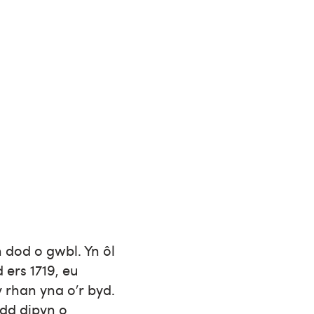
dod o gwbl. Yn ôl
 ers 1719, eu
 rhan yna o’r byd.
odd dipyn o