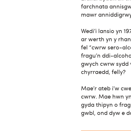
farchnata annisgw
mawr anniddigrwy
Wedi’i lansio yn 
ar werth yn y rhan
fel “cwrw sero-alc
fragu’n ddi-alcoho
gwych cwrw sydd w
chyrraedd, felly?
Mae’r ateb i’w cw
cwrw. Mae hwn yn h
gyda thipyn o fra
gwbl, ond dyw e d