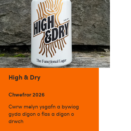
High & Dry
Chwefror 2026
Cwrw melyn ysgafn a bywiog
gyda digon o flas a digon o
drwch