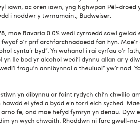
yl iawn, ac oren iawn, yng Nghwpan Pêl-droed y
dd i noddwr y twrnamaint, Budweiser.
1978, mae Bavaria 0.0% wedi cyrraedd sawl gwlad 
 fwyaf o’r prif archfarchnadoedd fan hyn. Mae’r 
ohol cynta’r byd”. Yn wahanol i rai cyrfau o’r fat
l yn lle bod yr alcohol wedi’i dynnu allan ar y di
edi’i fragu’n annibynnol a theuluol” yw’r nod. Y
estiwn yn dibynnu ar faint rydych chi’n chwilio
awdd ei yfed a bydd e’n torri eich syched. Mae 
g arno fe, ond mae hefyd fymryn yn denau. Dyw 
dim yn wych chwaith. Rhoddwn ni farc gwell-na-