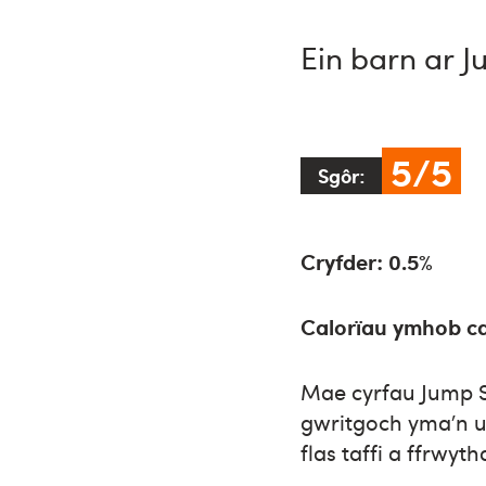
Ein barn ar 
5/5
Sgôr:
Cryfder: 0.5%
Calorïau ymhob c
Mae cyrfau Jump 
gwritgoch yma’n u
flas taffi a ffrwy