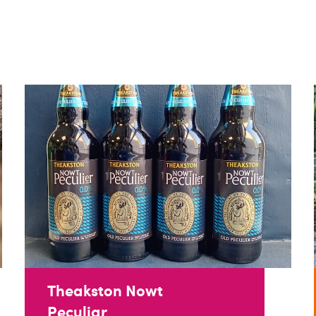
Theakston Nowt
Peculiar