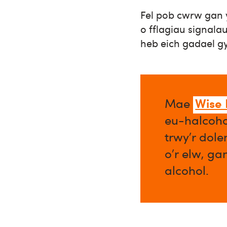
Fel pob cwrw gan
o fflagiau signalau
heb eich gadael g
Wise
Mae
eu-halcoho
trwy’r dol
o’r elw, ga
alcohol.​