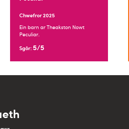
Chwefror 2025
Ein barn ar Theakston Nowt
Peculiar.
5/5
Sgôr:
aeth
nawr