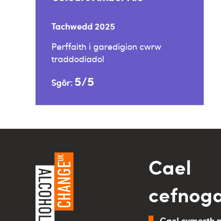
Tachwedd 2025
Perffaith i garedigion cwrw
traddodiadol
5/5
Sgôr:
Cael
cefnog
Cael cymorth 