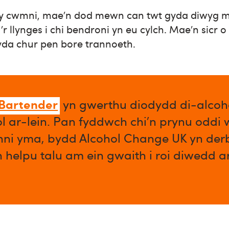
 y cwmni, mae’n dod mewn can twt gyda diwyg m
’r llynges i chi bendroni yn eu cylch. Mae’n sicr o
yda chur pen bore trannoeth.
 Bartender
yn gwerthu diodydd di-alcoho
l ar-lein. Pan fyddwch chi’n prynu oddi
enni yma, bydd Alcohol Change UK yn der
n helpu talu am ein gwaith i roi diwedd 