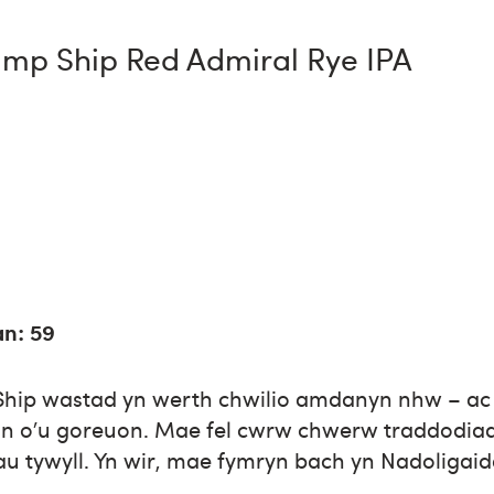
Jump Ship Red Admiral Rye IPA
an: 59
Ship wastad yn werth chwilio amdanyn nhw – ac
n o’u goreuon. Mae fel cwrw chwerw traddodiad
thau tywyll. Yn wir, mae fymryn bach yn Nadoligaid