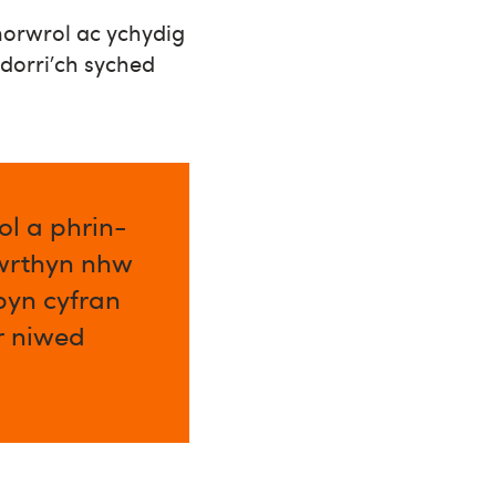
orwrol ac ychydig
 dorri’ch syched
l a phrin-
 wrthyn nhw
byn cyfran
ar niwed