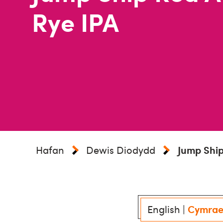
Rye IPA
Hafan
Dewis Diodydd
Jump Ship
English
|
Cymra