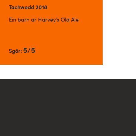
Tachwedd 2018
Ein barn ar Harvey’s Old Ale
5/5
Sgôr: