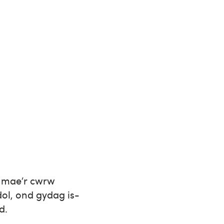
 mae’r cwrw
ol, ond gydag is-
d.