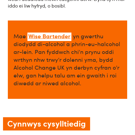
iddo ei liw hyfryd, o bosibl.
Wise Bartender
Mae
yn gwerthu
diodydd di-alcohol a phrin-eu-halcohol
ar-lein. Pan fyddwch chi’n prynu oddi
wrthyn nhw trwy’r dolenni yma, bydd
Alcohol Change UK yn derbyn cyfran o’r
elw, gan helpu talu am ein gwaith i roi
diwedd ar niwed alcohol.​
Cynnwys cysylltiedig