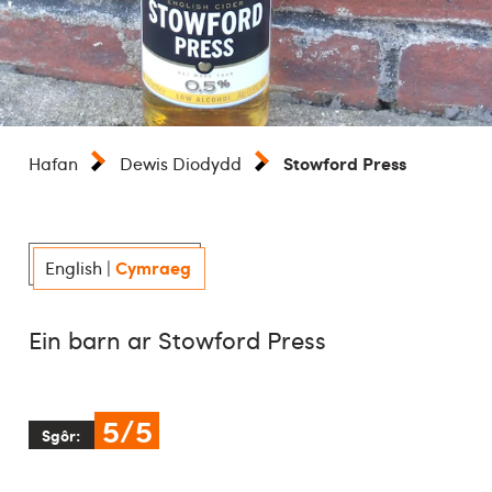
Stowford Press
Hafan
Dewis Diodydd
Cymraeg
English
|
Ein barn ar Stowford Press
5/5
Sgôr: