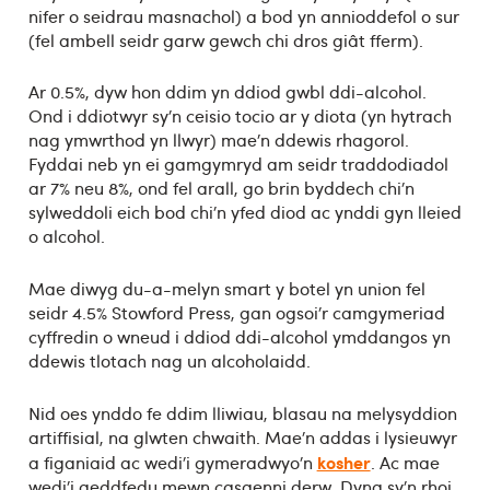
nifer o seidrau masnachol) a bod yn annioddefol o sur
(fel ambell seidr garw gewch chi dros giât fferm).
Ar 0.5%, dyw hon ddim yn ddiod gwbl ddi-alcohol.
Ond i ddiotwyr sy’n ceisio tocio ar y diota (yn hytrach
nag ymwrthod yn llwyr) mae’n ddewis rhagorol.
Fyddai neb yn ei gamgymryd am seidr traddodiadol
ar 7% neu 8%, ond fel arall, go brin byddech chi’n
sylweddoli eich bod chi’n yfed diod ac ynddi gyn lleied
o alcohol.
Mae diwyg du-a-melyn smart y botel yn union fel
seidr 4.5% Stowford Press, gan ogsoi’r camgymeriad
cyffredin o wneud i ddiod ddi-alcohol ymddangos yn
ddewis tlotach nag un alcoholaidd.
Nid oes ynddo fe ddim lliwiau, blasau na melysyddion
artiffisial, na glwten chwaith. Mae’n addas i lysieuwyr
kosher
a figaniaid ac wedi’i gymeradwyo’n
. Ac mae
wedi’i aeddfedu mewn casgenni derw. Dyna sy’n rhoi