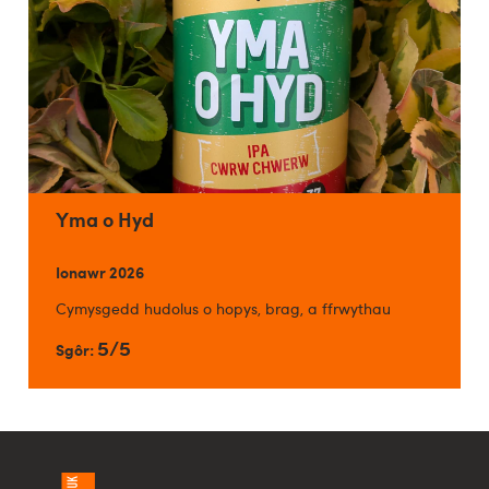
Yma o Hyd
Ionawr 2026
Cymysgedd hudolus o hopys, brag, a ffrwythau
5/5
Sgôr: