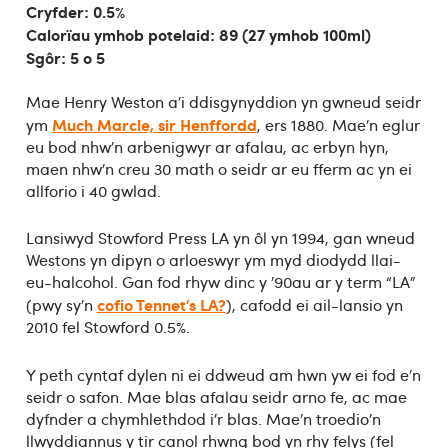
Cryfder: 0.5%
Calorïau ymhob potelaid: 89 (27 ymhob 100ml)
Sgôr: 5 o 5
Mae Henry Weston a’i ddisgynyddion yn gwneud seidr
Much Marcle, sir Henffordd
ym
, ers 1880. Mae’n eglur
eu bod nhw’n arbenigwyr ar afalau, ac erbyn hyn,
maen nhw’n creu 30 math o seidr ar eu fferm ac yn ei
allforio i 40 gwlad.
Lansiwyd Stowford Press LA yn ôl yn 1994, gan wneud
Westons yn dipyn o arloeswyr ym myd diodydd llai-
eu-halcohol. Gan fod rhyw dinc y ’90au ar y term “LA”
cofio Tennet’s LA?
(pwy sy’n
), cafodd ei ail-lansio yn
2010 fel Stowford 0.5%.
Y peth cyntaf dylen ni ei ddweud am hwn yw ei fod e’n
seidr o safon. Mae blas afalau seidr arno fe, ac mae
dyfnder a chymhlethdod i’r blas. Mae’n troedio’n
llwyddiannus y tir canol rhwng bod yn rhy felys (fel