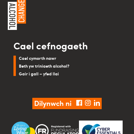
Cael cefnogaeth
Cael cymorth nawr
Beth yw triniaeth alcohol?
Gair i gall – yfed llai
Dilynwch ni
facebook
instagram
linkedin