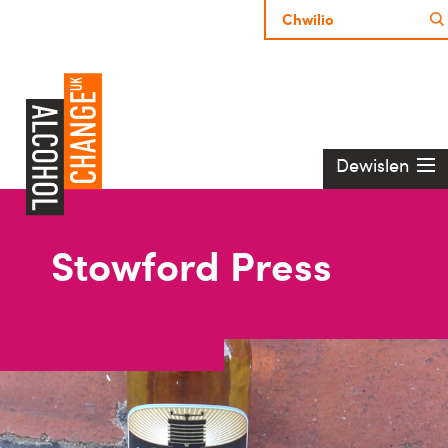
Dewislen
Stowford Press