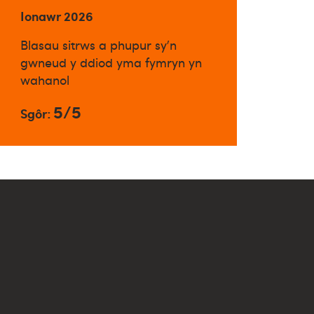
Ionawr 2026
Blasau sitrws a phupur sy'n
gwneud y ddiod yma fymryn yn
wahanol
5/5
Sgôr: