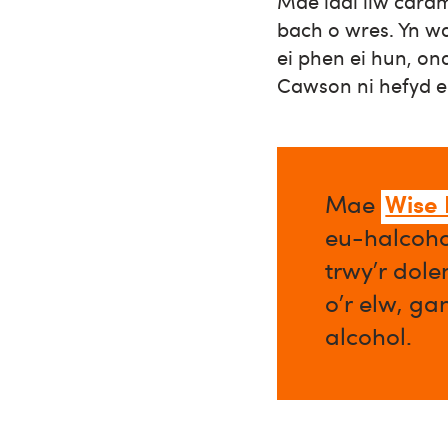
Mae iddi liw caram
bach o wres. Yn w
ei phen ei hun, on
Cawson ni hefyd e
Wise
Mae
eu-halcoho
trwy’r dol
o’r elw, ga
alcohol.​