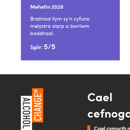
Mehefin 2026
Brathiad llym sy’n cyfuno
melystra siarp a bwrlwm
boddhaol.
5/5
Sgôr:
Cael
cefnog
Cael cymorth 