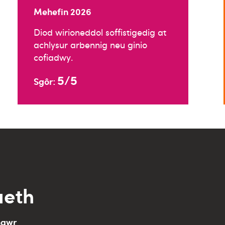
Mehefin 2026
Diod wirioneddol soffistigedig at
achlysur arbennig neu ginio
cofiadwy.
5/5
Sgôr:
aeth
nawr