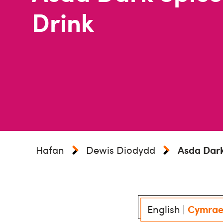
Drink
Hafan
Dewis Diodydd
Asda Dark
English
|
Cymra