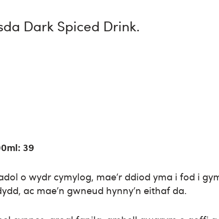
sda Dark Spiced Drink.
00ml: 39
dol o wydr cymylog, mae’r ddiod yma i fod i gym
ydd, ac mae’n gwneud hynny’n eithaf da.