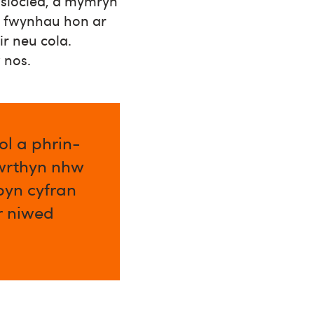
 siocled, a mymryn
hi fwynhau hon ar
r neu cola.
 nos.
l a phrin-
 wrthyn nhw
byn cyfran
ar niwed