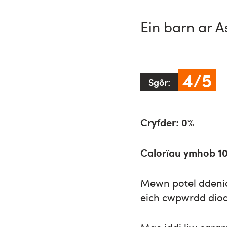
Ein barn ar A
4/5
Sgôr:
Cryfder: 0%
Calorïau ymhob 1
Mewn potel ddenia
eich cwpwrdd diod