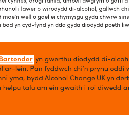
el cynnes, arogl fanila, ambell awgrym o goffi a
ahanol i lawer o wirodydd di-alcohol, gallwch c
d mae’n well o gael ei chymysgu gyda chwrw sinsi
i bod yn cyd-fynd yn dda gyda diodydd poeth liw
 Bartender
yn gwerthu diodydd di-alcoho
l ar-lein. Pan fyddwch chi’n prynu oddi
enni yma, bydd Alcohol Change UK yn der
n helpu talu am ein gwaith i roi diwedd 