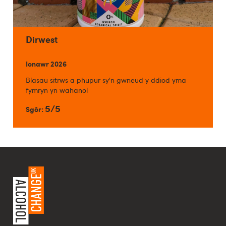
Dirwest
Ionawr 2026
Blasau sitrws a phupur sy'n gwneud y ddiod yma
fymryn yn wahanol
5/5
Sgôr: