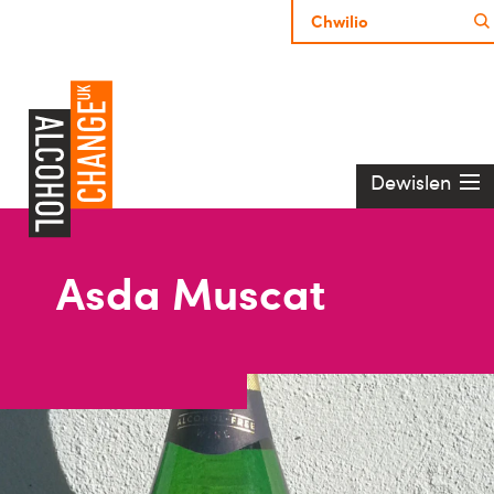
Dewislen
Asda Muscat