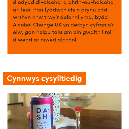
diodydd di-alcohol a phrin-eu-halcohol
ar-lein. Pan fyddwch chi’n prynu oddi
wrthyn nhw trwy’r dolenni yma, bydd
Alcohol Change UK yn derbyn cyfran o’r
elw, gan helpu talu am ein gwaith i roi
diwedd ar niwed alcohol.​
Cynnwys cysylltiedig