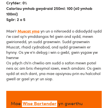
Cryfder: 0%
Calorïau ymhob gwydraid 250ml: 100 (40 ymhob
100ml)
Sgôr: 2 o 5
Muscat yma
Mae’r
yn un o niferoedd o ddiodydd sydd
i’w cael sy’n ymddangos fel gwin ond sydd, mewn
gwirionedd, yn sudd grawnwin. Sudd grawnwin
Muscat, rhaid cydnabod, ond sydd grawnwin er
hynny. Os yw e’n debyg i win o gwbl, gwin ysgaw yw
hwnnw
Os ydych chi’n chwilio am sudd o safon mewn potel
neis ac am bris rhesymol iawn, ewch amdani. Os gwin
sydd at eich dant, yna mae opsiynau prin eu halcohol
gwell ar gael yn yr un siop.
Wise Bartender
Mae
yn gwerthu