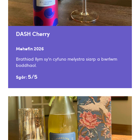
DASH Cherry
Mehefin 2026
Brathiad llym sy’n cyfuno melystra siarp a bwrlwm
boddhaol.
5/5
Sgôr: