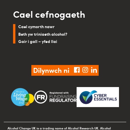
Cael cefnogaeth
Cael cymorth nawr
Beth yw triniaeth alcohol?
Gair i gall – yfed llai
Dilynwch ni
facebook
instagram
linkedin
Alcohol Change UK is a trading name of Alcohol Research UK. Alcohol