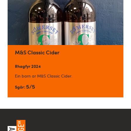
M&S Classic Cider
Rhagfyr 2024
Ein barn ar M&S Classic Cider.
5/5
Sgôr: