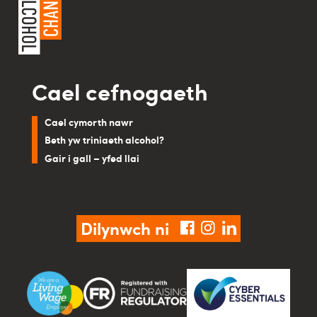
Cael cefnogaeth
Cael cymorth nawr
Beth yw triniaeth alcohol?
Gair i gall – yfed llai
Dilynwch ni
facebook
instagram
linkedin