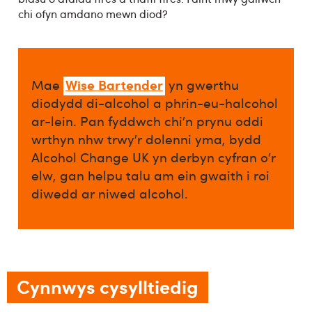
chi ofyn amdano mewn diod?
Wise Bartender
Mae
yn gwerthu
diodydd di-alcohol a phrin-eu-halcohol
ar-lein. Pan fyddwch chi’n prynu oddi
wrthyn nhw trwy’r dolenni yma, bydd
Alcohol Change UK yn derbyn cyfran o’r
elw, gan helpu talu am ein gwaith i roi
diwedd ar niwed alcohol.​
Cynnwys cysylltiedig