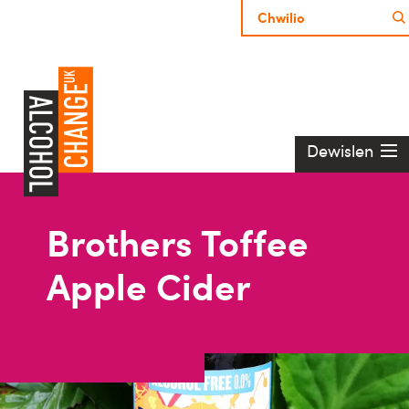
Dewislen
Brothers Toffee
Apple Cider