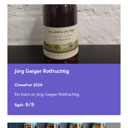
Jörg Geiger Rotfruchtig
Chwefror 2025
Ein barn ar Jörg Geiger Rotfruchtig.
5/5
Sgôr: