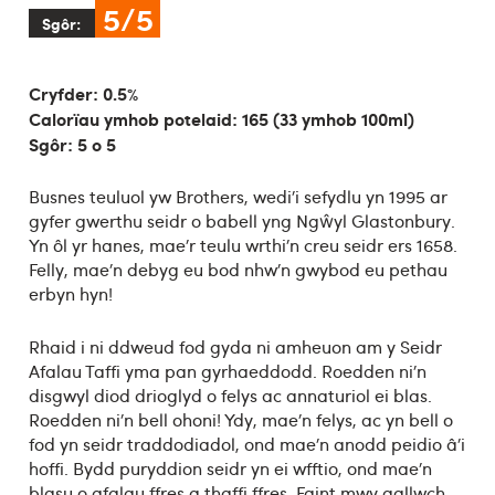
5/5
Sgôr:
Cryfder: 0.5%
Calorïau ymhob potelaid: 165 (33 ymhob 100ml)
Sgôr: 5 o 5
Busnes teuluol yw Brothers, wedi’i sefydlu yn 1995 ar
gyfer gwerthu seidr o babell yng Ngŵyl Glastonbury.
Yn ôl yr hanes, mae’r teulu wrthi’n creu seidr ers 1658.
Felly, mae’n debyg eu bod nhw’n gwybod eu pethau
erbyn hyn!
Rhaid i ni ddweud fod gyda ni amheuon am y Seidr
Afalau Taffi yma pan gyrhaeddodd. Roedden ni’n
disgwyl diod drioglyd o felys ac annaturiol ei blas.
Roedden ni’n bell ohoni! Ydy, mae’n felys, ac yn bell o
fod yn seidr traddodiadol, ond mae’n anodd peidio â’i
hoffi. Bydd puryddion seidr yn ei wfftio, ond mae’n
blasu o afalau ffres a thaffi ffres. Faint mwy gallwch