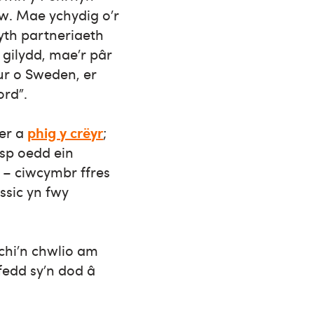
w. Mae ychydig o’r
wyth partneriaeth
i gilydd, mae’r pâr
r o Sweden, er
ord”.
der a
phig y crëyr
;
risp oedd ein
c – ciwcymbr ffres
ssic yn fwy
chi’n chwlio am
fedd sy’n dod â