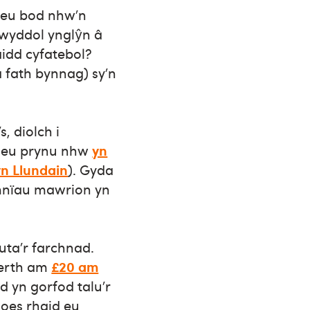
n eu bod nhw’n
gwyddol ynglŷn â
aidd cyfatebol?
 fath bynnag) sy’n
, diolch i
i eu prynu nhw
yn
yn Llundain
). Gyda
mnïau mawrion yn
uta’r farchnad.
werth am
£20 am
 yn gorfod talu’r
 oes rhaid eu