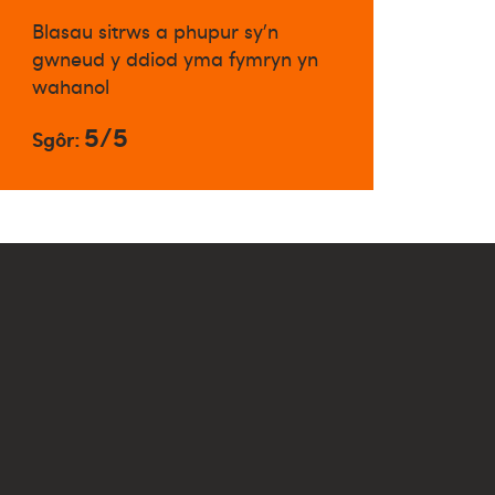
Blasau sitrws a phupur sy'n
gwneud y ddiod yma fymryn yn
wahanol
5/5
Sgôr: