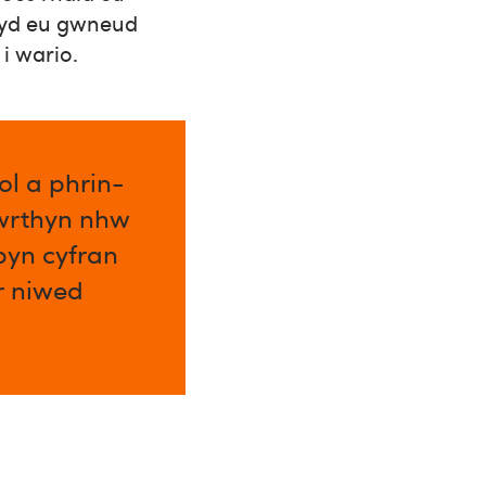
wyd eu gwneud
i wario.
l a phrin-
 wrthyn nhw
byn cyfran
ar niwed