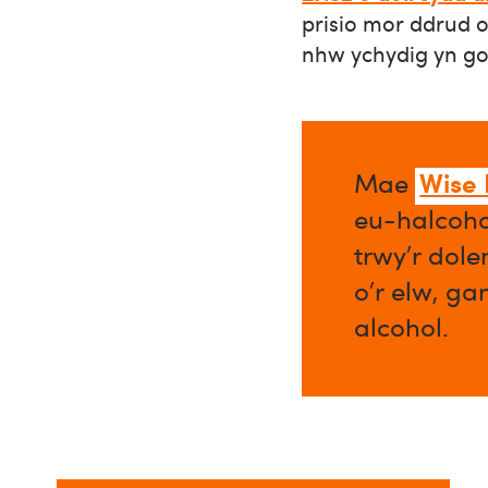
prisio mor ddrud
nhw ychydig yn gos
Wise
Mae
eu-halcoho
trwy’r dol
o’r elw, ga
alcohol.​