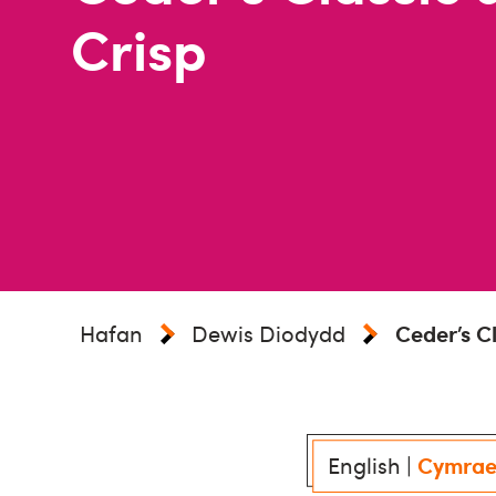
Crisp
Hafan
Dewis Diodydd
Ceder’s Cl
English
|
Cymra