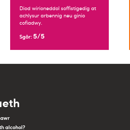
Diod wirioneddol soffistigedig at
achlysur arbennig neu ginio
cofiadwy.
5/5
Sgôr:
aeth
nawr
th alcohol?