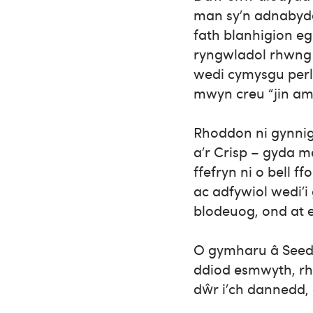
man sy’n adnabydd
fath blanhigion eg
ryngwladol rhwn
wedi cymysgu perly
mwyn creu “jin amg
Rhoddon ni gynnig 
a’r Crisp – gyda 
ffefryn ni o bell 
ac adfywiol wedi’
blodeuog, ond at ei
O gymharu â Seedl
ddiod esmwyth, rh
dŵr i’ch dannedd, 