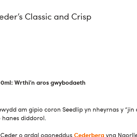
eder’s Classic and Crisp
0ml: Wrthi’n aros gwybodaeth
ydd am gipio coron Seedlip yn nheyrnas y “jin
 hanes diddorol.
Ceder o ardal ogoneddus
Cederberg
yng Ngorll