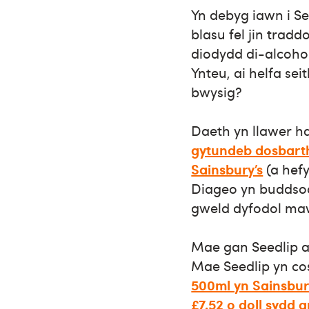
Yn debyg iawn i S
blasu fel jin trad
diodydd di-alcohol
Ynteu, ai helfa se
bwysig?
Daeth yn llawer ha
gytundeb dosbart
Sainsbury’s
(a hef
Diageo yn buddso
gweld dyfodol maw
Mae gan Seedlip a 
Mae Seedlip yn co
500ml yn Sainsbur
£7.52 o doll sydd 