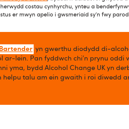
 oherwydd costau cynhyrchu, ynteu a benderfyn
tus er mwyn apelio i gwsmeriaid sy’n fwy parod 
 Bartender
yn gwerthu diodydd di-alcoho
l ar-lein. Pan fyddwch chi’n prynu oddi
enni yma, bydd Alcohol Change UK yn der
n helpu talu am ein gwaith i roi diwedd 