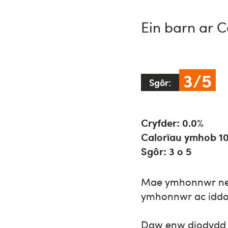
Ein barn ar C
3/5
Sgôr:
Cryfder: 0.0%
Calorïau ymhob 10
Sgôr: 3 o 5
Mae ymhonnwr new
ymhonnwr ac iddo
Daw enw diodydd 