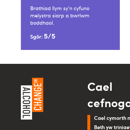
Brathiad llym sy’n cyfuno
melystra siarp a bwrlwm
boddhaol.
5/5
Sgôr:
Cael
cefnog
Cael cymorth 
Beth yw triniae