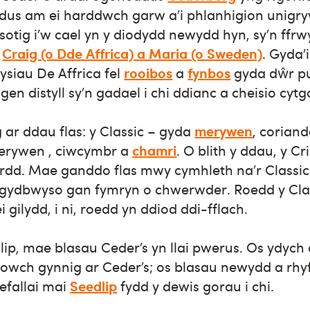
us am ei harddwch garw a’i phlanhigion unigry
sotig i’w cael yn y diodydd newydd hyn, sy’n ffr
g
Craig (o Dde Affrica) a Maria (o Sweden)
. Gyda’
siau De Affrica fel
rooibos
a
fynbos
gyda dŵr pu
en distyll sy’n gadael i chi ddianc a cheisio cytg
ar ddau flas: y Classic – gyda
merywen
, corian
merywen , ciwcymbr a
chamri
. O blith y ddau, y C
ffordd. Mae ganddo flas mwy cymhleth na’r Classi
i gydbwyso gan fymryn o chwerwder. Roedd y Cla
 gilydd, i ni, roedd yn ddiod ddi-fflach.
ip, mae blasau Ceder’s yn llai pwerus. Os ydych 
owch gynnig ar Ceder’s; os blasau newydd a rhy
efallai mai
Seedlip
fydd y dewis gorau i chi.