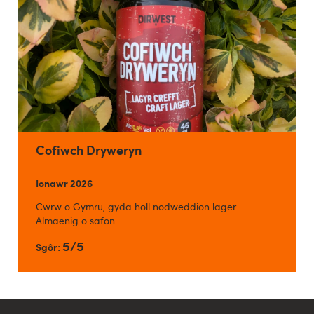
Cofiwch Dryweryn
Ionawr 2026
Cwrw o Gymru, gyda holl nodweddion lager
Almaenig o safon
5/5
Sgôr: