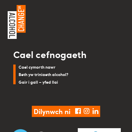
Cael cefnogaeth
Cael cymorth nawr
Beth yw triniaeth alcohol?
Gair i gall – yfed llai
Dilynwch ni
facebook
instagram
linkedin