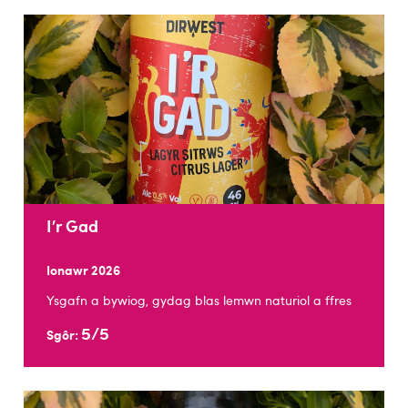
I’r Gad
Ionawr 2026
Ysgafn a bywiog, gydag blas lemwn naturiol a ffres
5/5
Sgôr: