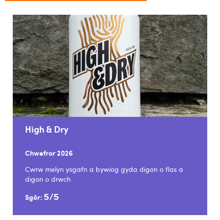
High & Dry
Chwefror 2026
Cwrw melyn ysgafn a bywiog gyda digon o flas a
digon o drwch
5/5
Sgôr: