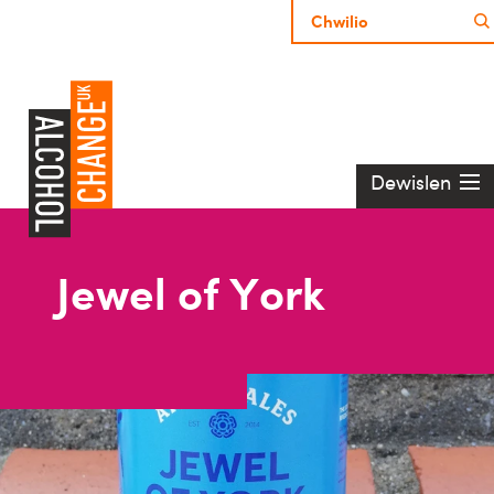
Dewislen
Jewel of York