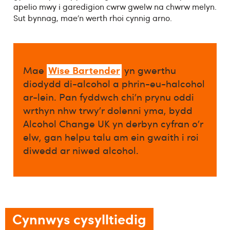
apelio mwy i garedigion cwrw gwelw na chwrw melyn.
Sut bynnag, mae’n werth rhoi cynnig arno.
Wise Bartender
Mae
yn gwerthu
diodydd di-alcohol a phrin-eu-halcohol
ar-lein. Pan fyddwch chi’n prynu oddi
wrthyn nhw trwy’r dolenni yma, bydd
Alcohol Change UK yn derbyn cyfran o’r
elw, gan helpu talu am ein gwaith i roi
diwedd ar niwed alcohol.​
Cynnwys cysylltiedig