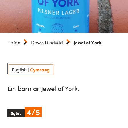
Jewel of York
Hafan
Dewis Diodydd
Cymraeg
English
|
Ein barn ar Jewel of York.
4/5
Sgôr: