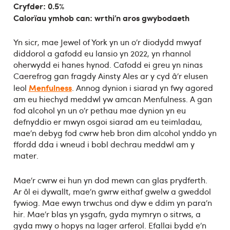
Cryfder: 0.5%
Calorïau ymhob can: wrthi’n aros gwybodaeth
Yn sicr, mae Jewel of York yn un o’r diodydd mwyaf
diddorol a gafodd eu lansio yn 2022, yn rhannol
oherwydd ei hanes hynod. Cafodd ei greu yn ninas
Caerefrog gan fragdy Ainsty Ales ar y cyd â’r elusen
Menfulness
leol
. Annog dynion i siarad yn fwy agored
am eu hiechyd meddwl yw amcan Menfulness. A gan
fod alcohol yn un o’r pethau mae dynion yn eu
defnyddio er mwyn osgoi siarad am eu teimladau,
mae’n debyg fod cwrw heb bron dim alcohol ynddo yn
ffordd dda i wneud i bobl dechrau meddwl am y
mater.
Mae’r cwrw ei hun yn dod mewn can glas prydferth.
Ar ôl ei dywallt, mae’n gwrw eithaf gwelw a gweddol
fywiog. Mae ewyn trwchus ond dyw e ddim yn para’n
hir. Mae’r blas yn ysgafn, gyda mymryn o sitrws, a
gyda mwy o hopys na lager arferol. Efallai bydd e’n