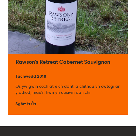
Rawson’s Retreat Cabernet Sauvignon
Tachwedd 2018
Os yw gwin coch at eich dant, a chithau yn cwtogi ar
y ddiod, mae’n hwn yn opsiwn da i chi
5/5
Sgôr: