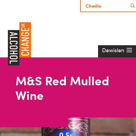
Dewislen
M&S Red Mulled
Wine