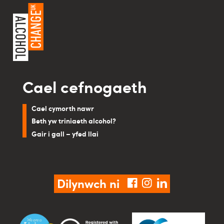
Cael cefnogaeth
Cael cymorth nawr
Beth yw triniaeth alcohol?
Gair i gall – yfed llai
Dilynwch ni
facebook
instagram
linkedin