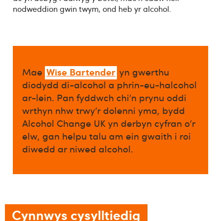
nodweddion gwin twym, ond heb yr alcohol.
Wise Bartender
Mae
yn gwerthu
diodydd di-alcohol a phrin-eu-halcohol
ar-lein. Pan fyddwch chi’n prynu oddi
wrthyn nhw trwy’r dolenni yma, bydd
Alcohol Change UK yn derbyn cyfran o’r
elw, gan helpu talu am ein gwaith i roi
diwedd ar niwed alcohol.​
Cynnwys cysylltiedig