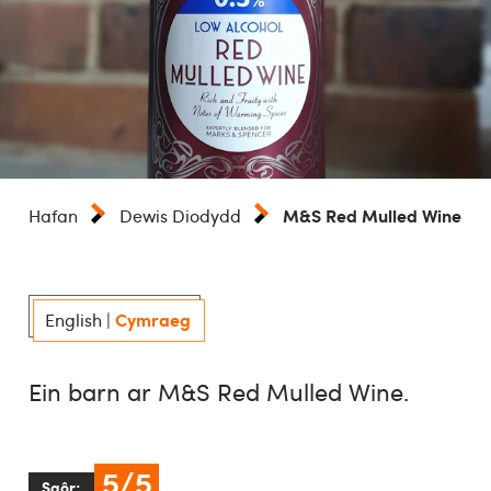
M&S Red Mulled Wine
Hafan
Dewis Diodydd
Cymraeg
English
|
Ein barn ar M&S Red Mulled Wine.
5/5
Sgôr: