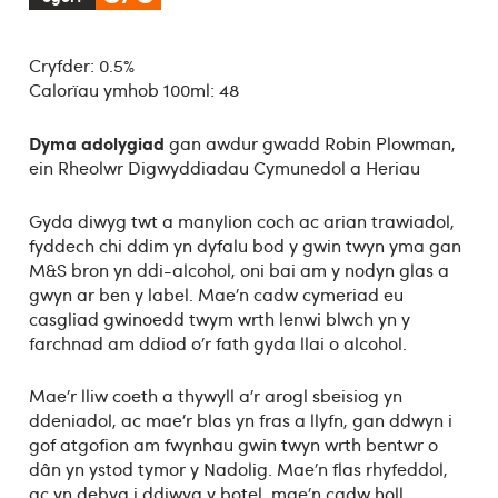
Cryfder: 0.5%
Calorïau ymhob 100ml: 48
Dyma adolygiad
gan awdur gwadd Robin Plowman,
ein Rheolwr Digwyddiadau Cymunedol a Heriau
Gyda diwyg twt a manylion coch ac arian trawiadol,
fyddech chi ddim yn dyfalu bod y gwin twyn yma gan
M&S bron yn ddi-alcohol, oni bai am y nodyn glas a
gwyn ar ben y label. Mae’n cadw cymeriad eu
casgliad gwinoedd twym wrth lenwi blwch yn y
farchnad am ddiod o’r fath gyda llai o alcohol.
Mae’r lliw coeth a thywyll a’r arogl sbeisiog yn
ddeniadol, ac mae’r blas yn fras a llyfn, gan ddwyn i
gof atgofion am fwynhau gwin twyn wrth bentwr o
dân yn ystod tymor y Nadolig. Mae’n flas rhyfeddol,
ac yn debyg i ddiwyg y botel, mae’n cadw holl