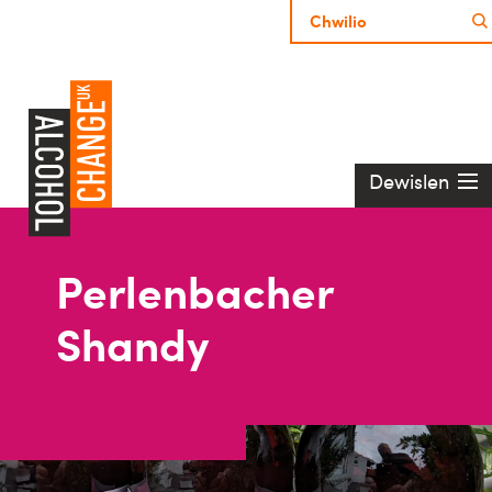
Dewislen
Perlenbacher
Shandy