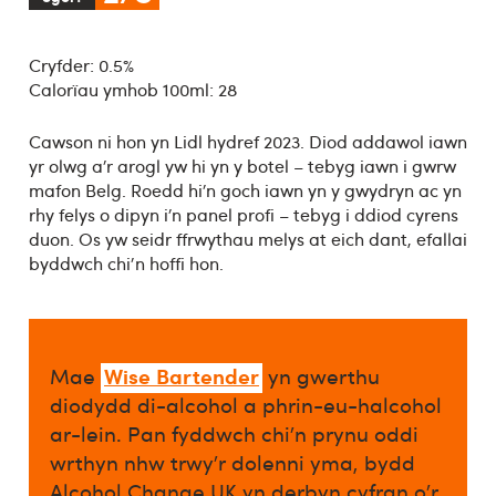
Cryfder: 0.5%
Calorïau ymhob 100ml: 28
Cawson ni hon yn Lidl hydref 2023. Diod addawol iawn
yr olwg a’r arogl yw hi yn y botel – tebyg iawn i gwrw
mafon Belg. Roedd hi’n goch iawn yn y gwydryn ac yn
rhy felys o dipyn i’n panel profi – tebyg i ddiod cyrens
duon. Os yw seidr ffrwythau melys at eich dant, efallai
byddwch chi'n hoffi hon.
Wise Bartender
Mae
yn gwerthu
diodydd di-alcohol a phrin-eu-halcohol
ar-lein. Pan fyddwch chi’n prynu oddi
wrthyn nhw trwy’r dolenni yma, bydd
Alcohol Change UK yn derbyn cyfran o’r