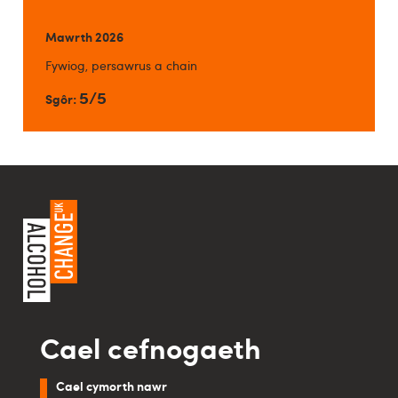
Mawrth 2026
Fywiog, persawrus a chain
5/5
Sgôr:
Cael cefnogaeth
Cael cymorth nawr