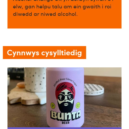
elw, gan helpu talu am ein gwaith i roi
diwedd ar niwed alcohol.​
Cynnwys cysylltiedig