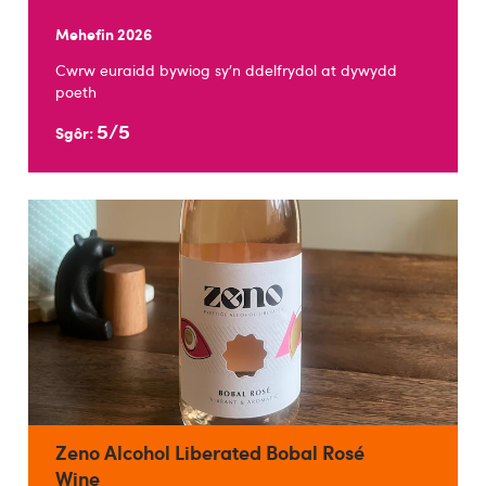
Mehefin 2026
Cwrw euraidd bywiog sy’n ddelfrydol at dywydd
poeth
5/5
Sgôr:
Zeno Alcohol Liberated Bobal Rosé
Wine