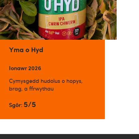
Yma o Hyd
Ionawr 2026
Cymysgedd hudolus o hopys,
brag, a ffrwythau
5/5
Sgôr: