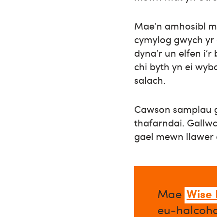
Mae’n amhosibl m
cymylog gwych yr 
dyna’r un elfen i’r
chi byth yn ei wyb
salach.
Cawson samplau
thafarndai. Gallwc
gael mewn llawer 
Wise
Mae
eu-halcoho