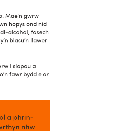
o. Mae’n gwrw
awn hopys ond nid
ddi-alcohol, fasech
y’n blasu’n llawer
rw i siopau a
io’n fawr bydd e ar
l a phrin-
 wrthyn nhw