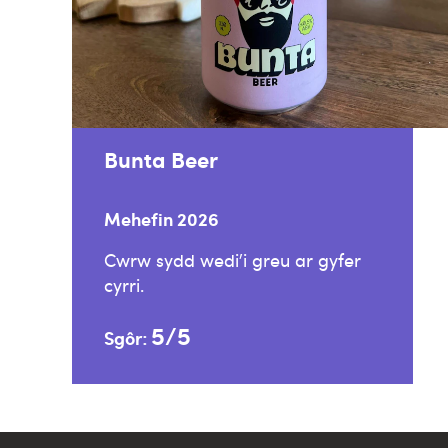
Bunta Beer
Mehefin 2026
Cwrw sydd wedi’i greu ar gyfer
cyrri.
5/5
Sgôr: