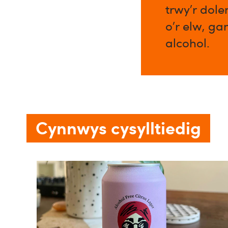
trwy’r dol
o’r elw, ga
alcohol.​
Cynnwys cysylltiedig