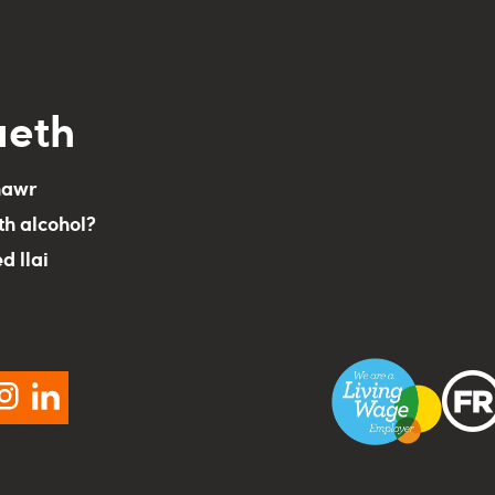
aeth
nawr
th alcohol?
ed llai
cebook
instagram
linkedin