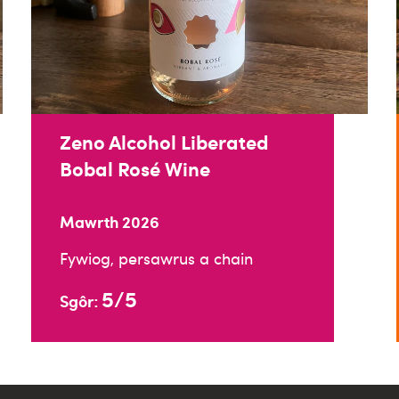
Zeno Alcohol Liberated
Bobal Rosé Wine
Mawrth 2026
Fywiog, persawrus a chain
5/5
Sgôr: