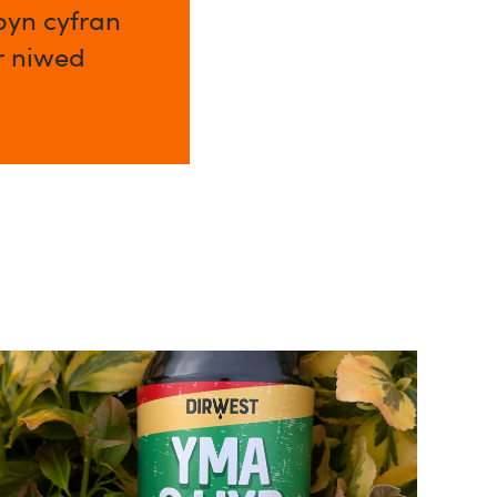
byn cyfran
ar niwed