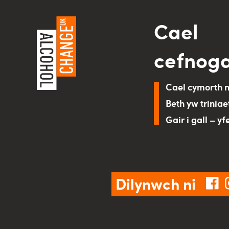
Cael
cefnog
Cael cymorth 
Beth yw triniae
Gair i gall – yf
Dilynwch ni
fa