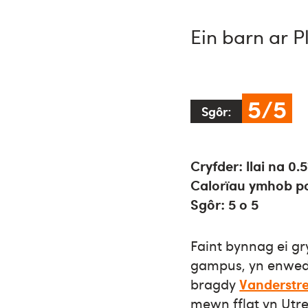
Ein barn ar P
5/5
Sgôr:
Cryfder: llai na 0.
Calorïau ymhob po
Sgôr: 5 o 5
Faint bynnag ei g
gampus, yn enwedi
bragdy
Vanderstr
mewn fflat yn Utre