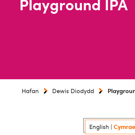
Playground IPA
Hafan
Dewis Diodydd
Playgroun
English
|
Cymra