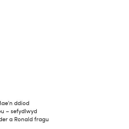
Mae’n ddiod
eu – sefydlwyd
er a Ronald fragu