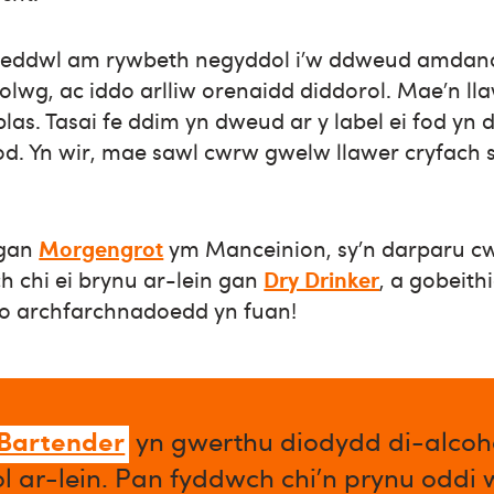
eddwl am rywbeth negyddol i’w ddweud amdan
olwg, ac iddo arlliw orenaidd diddorol. Mae’n ll
 blas. Tasai fe ddim yn dweud ar y label ei fod yn 
od. Yn wir, mae sawl cwrw gwelw llawer cryfach s
 gan
Morgengrot
ym Manceinion, sy’n darparu cw
h chi ei brynu ar-lein gan
Dry Drinker
, a gobeith
o archfarchnadoedd yn fuan!
 Bartender
yn gwerthu diodydd di-alcoho
l ar-lein. Pan fyddwch chi’n prynu oddi