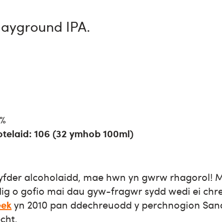
layground IPA.
5%
telaid: 106 (32 ymhob 100ml)
ryfder alcoholaidd, mae hwn yn gwrw rhagorol! 
g o gofio mai dau gyw-fragwr sydd wedi ei chr
eek
yn 2010 pan ddechreuodd y perchnogion Sand
cht.