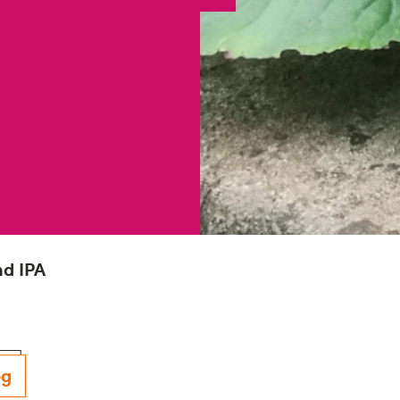
d IPA
eg