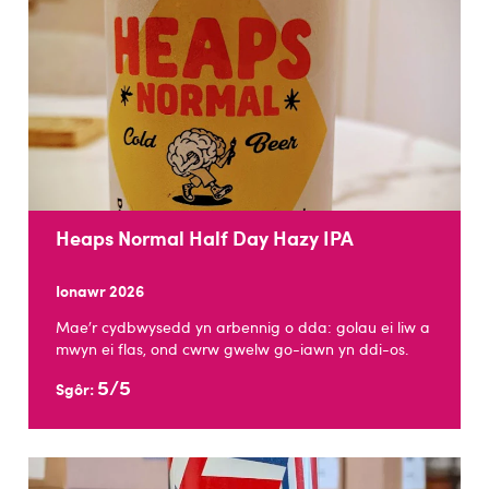
Heaps Normal Half Day Hazy IPA
Ionawr 2026
Mae’r cydbwysedd yn arbennig o dda: golau ei liw a
mwyn ei flas, ond cwrw gwelw go-iawn yn ddi-os.
5/5
Sgôr: