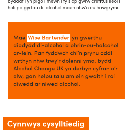
byddaf i yn pigo i mewn i fy siop gwrw crefftus lleol i
holi pa gyrfau di-alcohol maen nhw’n eu hawgrymu.
Wise Bartender
Mae
yn gwerthu
diodydd di-alcohol a phrin-eu-halcohol
ar-lein. Pan fyddwch chi’n prynu oddi
wrthyn nhw trwy’r dolenni yma, bydd
Alcohol Change UK yn derbyn cyfran o’r
elw, gan helpu talu am ein gwaith i roi
diwedd ar niwed alcohol.​
Cynnwys cysylltiedig