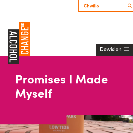
Dewislen
Promises I Made
Myself