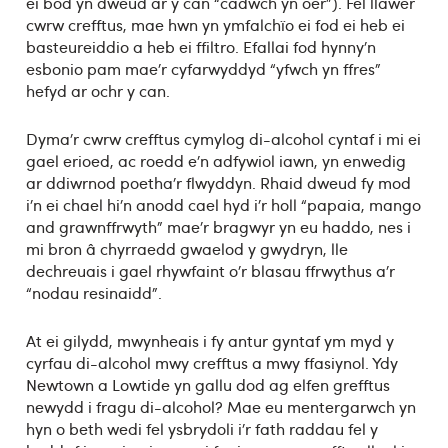
ei bod yn dweud ar y can “cadwch yn oer”). Fel llawer
cwrw crefftus, mae hwn yn ymfalchïo ei fod ei heb ei
basteureiddio a heb ei ffiltro. Efallai fod hynny’n
esbonio pam mae’r cyfarwyddyd “yfwch yn ffres”
hefyd ar ochr y can.
Dyma’r cwrw crefftus cymylog di-alcohol cyntaf i mi ei
gael erioed, ac roedd e’n adfywiol iawn, yn enwedig
ar ddiwrnod poetha’r flwyddyn. Rhaid dweud fy mod
i’n ei chael hi’n anodd cael hyd i’r holl “papaia, mango
and grawnffrwyth” mae’r bragwyr yn eu haddo, nes i
mi bron â chyrraedd gwaelod y gwydryn, lle
dechreuais i gael rhywfaint o’r blasau ffrwythus a’r
“nodau resinaidd”.
At ei gilydd, mwynheais i fy antur gyntaf ym myd y
cyrfau di-alcohol mwy crefftus a mwy ffasiynol. Ydy
Newtown a Lowtide yn gallu dod ag elfen grefftus
newydd i fragu di-alcohol? Mae eu mentergarwch yn
hyn o beth wedi fel ysbrydoli i’r fath raddau fel y