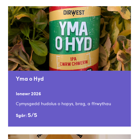
Yma o Hyd
Ionawr 2026
Cymysgedd hudolus o hopys, brag, a ffrwythau
5/5
Sgôr: