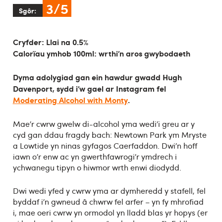
3/5
Sgôr:
Cryfder: Llai na 0.5%
Calorïau ymhob 100ml: wrthi’n aros gwybodaeth
Dyma adolygiad gan ein hawdur gwadd Hugh
Davenport, sydd i’w gael ar Instagram fel
Moderating Alcohol with Monty
.
Mae’r cwrw gwelw di-alcohol yma wedi’i greu ar y
cyd gan ddau fragdy bach: Newtown Park ym Mryste
a Lowtide yn ninas gyfagos Caerfaddon. Dwi’n hoff
iawn o’r enw ac yn gwerthfawrogi’r ymdrech i
ychwanegu tipyn o hiwmor wrth enwi diodydd.
Dwi wedi yfed y cwrw yma ar dymheredd y stafell, fel
byddaf i’n gwneud â chwrw fel arfer – yn fy mhrofiad
i, mae oeri cwrw yn ormodol yn lladd blas yr hopys (er