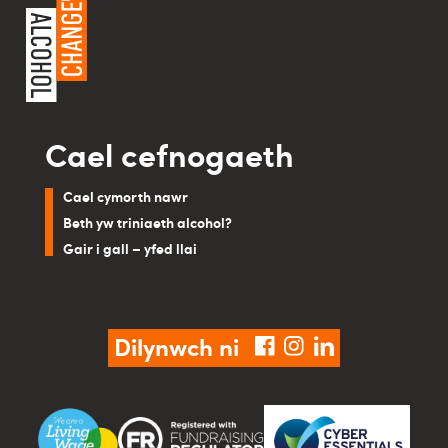
Cael cefnogaeth
Cael cymorth nawr
Beth yw triniaeth alcohol?
Gair i gall – yfed llai
Dilynwch ni
facebook
instagram
linkedin