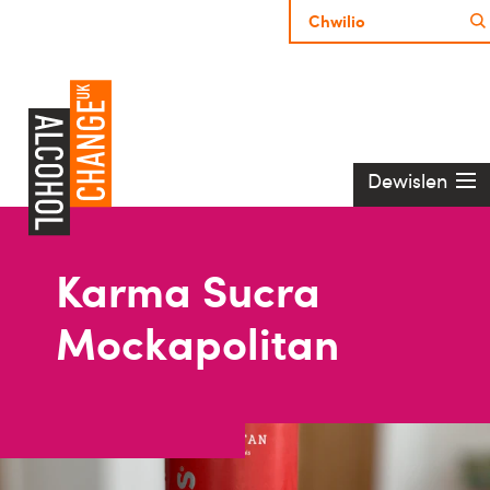
Dewislen
Karma Sucra
Mockapolitan