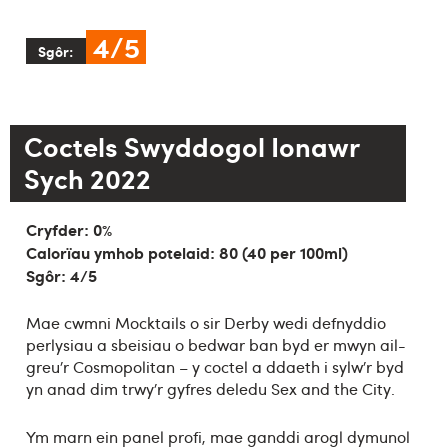
4/5
Sgôr:
Coctels Swyddogol Ionawr
Sych 2022
Cryfder: 0%
Calorïau ymhob potelaid:
80 (40 per 100ml)
Sgôr: 4
/5
Mae cwmni Mocktails o sir Derby wedi defnyddio
perlysiau a sbeisiau o bedwar ban byd er mwyn ail-
greu’r Cosmopolitan – y coctel a ddaeth i sylw’r byd
yn anad dim trwy’r gyfres deledu Sex and the City.
Ym marn ein panel profi, mae ganddi arogl dymunol