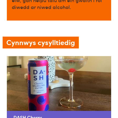
elw, gan helpu talu am ein gwaith i roi
diwedd ar niwed alcohol.​
Cynnwys cysylltiedig
DASH Cherry