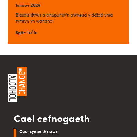
Ionawr 2026
Blasau sitrws a phupur sy'n gwneud y ddiod yma
fymryn yn wahanol
5/5
Sgôr:
Cael cefnogaeth
Cael cymorth nawr