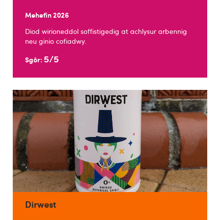
Mehefin 2026
Diod wirioneddol soffistigedig at achlysur arbennig
neu ginio cofiadwy.
5/5
Sgôr:
Dirwest