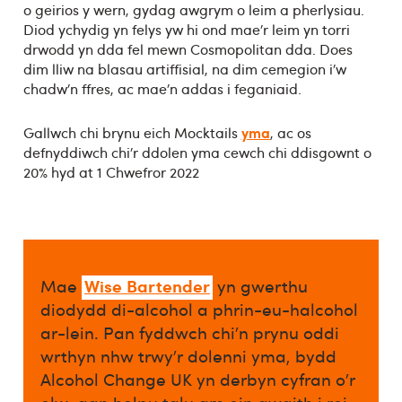
o geirios y wern, gydag awgrym o leim a pherlysiau.
Diod ychydig yn felys yw hi ond mae’r leim yn torri
drwodd yn dda fel mewn Cosmopolitan dda. Does
dim lliw na blasau artiffisial, na dim cemegion i’w
chadw’n ffres, ac mae’n addas i feganiaid.
yma
Gallwch chi brynu eich Mocktails
, ac os
defnyddiwch chi’r ddolen yma cewch chi ddisgownt o
20% hyd at 1 Chwefror 2022
Wise Bartender
Mae
yn gwerthu
diodydd di-alcohol a phrin-eu-halcohol
ar-lein. Pan fyddwch chi’n prynu oddi
wrthyn nhw trwy’r dolenni yma, bydd
Alcohol Change UK yn derbyn cyfran o’r