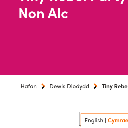
Non Alc
Hafan
Dewis Diodydd
Tiny Rebe
English
|
Cymra