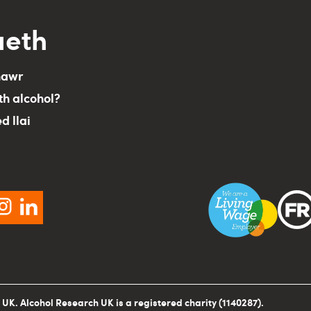
aeth
nawr
th alcohol?
ed llai
cebook
instagram
linkedin
UK. Alcohol Research UK is a registered charity (1140287).