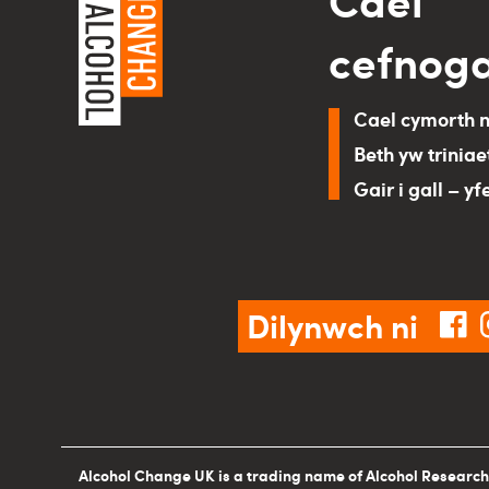
cefnog
Cael cymorth 
Beth yw triniae
Gair i gall – yf
Dilynwch ni
fa
Alcohol Change UK is a trading name of Alcohol Research 