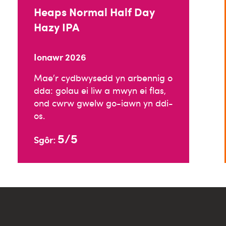
Heaps Normal Half Day
Hazy IPA
Ionawr 2026
Mae’r cydbwysedd yn arbennig o
dda: golau ei liw a mwyn ei flas,
ond cwrw gwelw go-iawn yn ddi-
os.
5/5
Sgôr: