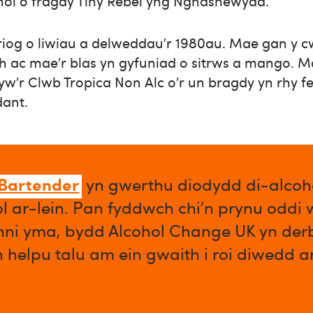
hol o fragdy Tiny Rebel yng Nghasnewydd.
riog o liwiau a delweddau’r 1980au. Mae gan y 
 ac mae’r blas yn gyfuniad o sitrws a mango. Ma
yw’r Clwb Tropica Non Alc o’r un bragdy yn rhy fely
dant.
 Bartender
yn gwerthu diodydd di-alcoho
l ar-lein. Pan fyddwch chi’n prynu oddi
enni yma, bydd Alcohol Change UK yn der
n helpu talu am ein gwaith i roi diwedd 