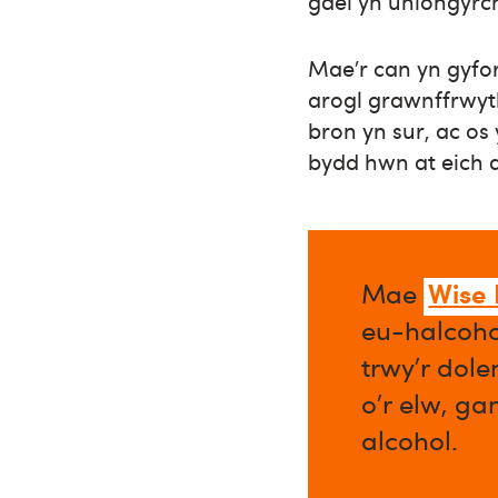
gael yn uniongyrc
Mae’r can yn gyfo
arogl grawnffrwyth
bron yn sur, ac os 
bydd hwn at eich 
Wise
Mae
eu-halcoho
trwy’r dol
o’r elw, ga
alcohol.​