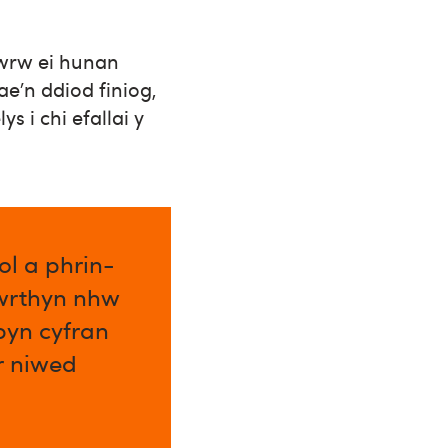
cwrw ei hunan
e’n ddiod finiog,
s i chi efallai y
l a phrin-
 wrthyn nhw
byn cyfran
ar niwed