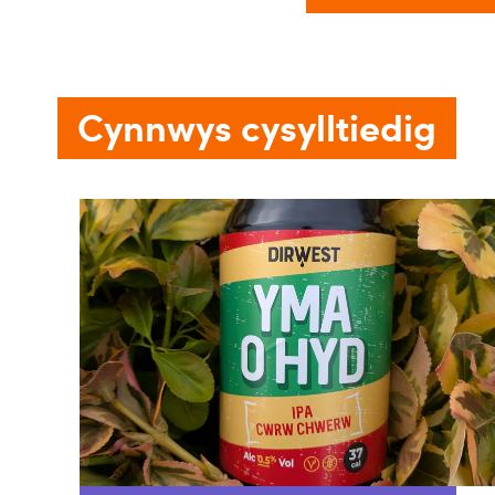
Cynnwys cysylltiedig