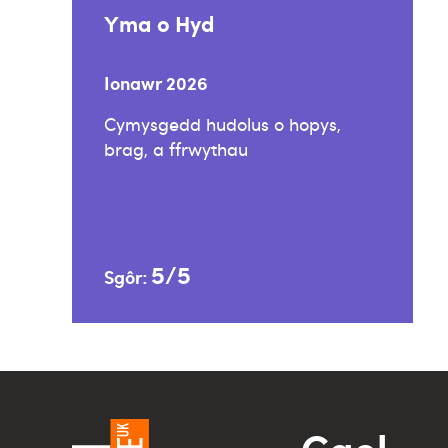
Yma o Hyd
Ionawr 2026
Cymysgedd hudolus o hopys,
brag, a ffrwythau
5/5
Sgôr:
Cael