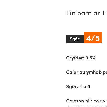
Ein barn ar T
4/5
Sgôr:
Cryfder: 0.5%
Calorïau ymhob po
Sgôr: 4 o 5
Cawson ni’r cwrw