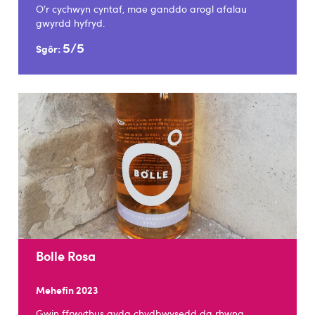
O’r cychwyn cyntaf, mae ganddo arogl afalau
gwyrdd hyfryd.
5/5
Sgôr:
Bolle Rosa
Mehefin 2023
Gwin ffrwythus gyda chydbwysedd da rhwng