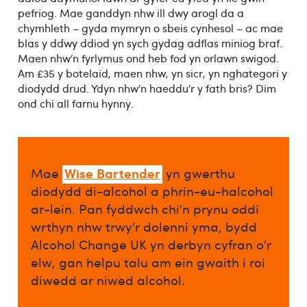
pefriog. Mae ganddyn nhw ill dwy arogl da a
chymhleth – gyda mymryn o sbeis cynhesol – ac mae
blas y ddwy ddiod yn sych gydag adflas miniog braf.
Maen nhw’n fyrlymus ond heb fod yn orlawn swigod.
Am £35 y botelaid, maen nhw, yn sicr, yn nghategori y
diodydd drud. Ydyn nhw’n haeddu’r y fath bris? Dim
ond chi all farnu hynny.
Wise Bartender
Mae
yn gwerthu
diodydd di-alcohol a phrin-eu-halcohol
ar-lein. Pan fyddwch chi’n prynu oddi
wrthyn nhw trwy’r dolenni yma, bydd
Alcohol Change UK yn derbyn cyfran o’r
elw, gan helpu talu am ein gwaith i roi
diwedd ar niwed alcohol.​