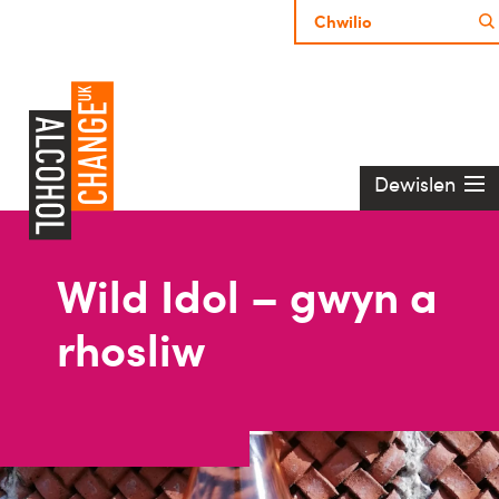
Dewislen
Wild Idol – gwyn a
rhosliw