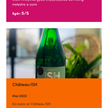
melystra a surni
5/5
Sgôr:
Château ISH
Mai 2023
Ein barn ar Château ISH