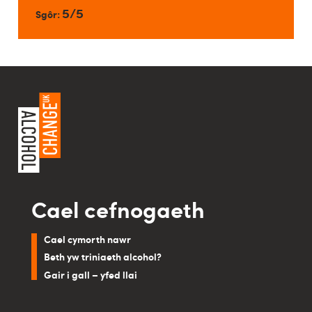
5/5
Sgôr:
Cael cefnogaeth
Cael cymorth nawr
Beth yw triniaeth alcohol?
Gair i gall – yfed llai