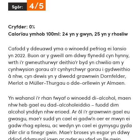
4/5
Sgôr:
Cryfder: 0%
Calorïau ymhob 100ml: 24 yn y gwyn, 25 yn y rhosliw
Cafodd y ddeuawd yma o winoedd pefriog ei lansio
yn 2022. Buon ar y gweill am ddwy flynedd cyn hynny,
wrth i’r gwneuthurwyr deithio’r byd yn chwilio am y
cynhwysion gorau a’r cynhyrchwyr gorau i gydweithio
â nhw, cyn dewis yn y diwedd grawnwin Dornfelder,
Merlot a Müller-Thurgau o dde-orllewin yr Almaen.
Yn wahanol i’r rhan fwyaf o winoedd di-alcohol, maen
nhw heb gael eu dad-alcoholeiddio – fuodd dim
alcohol ynddyn nhw erioed. Ar ôl i’r grawnwin gael eu
gwasgu, mae’r sudd yn cael ei gadw’n oer er mwyn ei
gadw rhag eplesu, ac wedyn yn cael ei gymysgu gyda
dŵr clir a finegr gwin. Mae’r broses yn esgor yn ddwy
ddiod ddymunol iawn ar gyfer eu yfed yn lle gwin