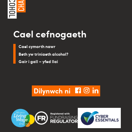
Cael cefnogaeth
Cael cymorth nawr
Beth yw triniaeth alcohol?
Gair i gall – yfed llai
Dilynwch ni
facebook
instagram
linkedin