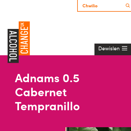
Dewislen
Adnams 0.5
Cabernet
Tempranillo