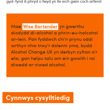
gyd-fynd â phryd o fwyd yn lle eich gwin coch arferol.
Wise Bartender
Mae
yn gwerthu
diodydd di-alcohol a phrin-eu-halcohol
ar-lein. Pan fyddwch chi’n prynu oddi
wrthyn nhw trwy’r dolenni yma, bydd
Alcohol Change UK yn derbyn cyfran o’r
elw, gan helpu talu am ein gwaith i roi
diwedd ar niwed alcohol.​
Cynnwys cysylltiedig