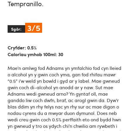
Tempranillo.
3/5
Sgôr:
Cryfder: 0.5%
Calorïau ymhob 100ml: 30
Mae’n amlwg fod Adnams yn ymfalchïo fod cyn lleied
o alcohol yn y gwin coch yma, gan fod rhifau mawr
“0.5” i’w weld yn bowld i gyd ar y label. Mae gwneud
gwin coch di-alcohol yn anodd ar y naw. Sut mae
Adnams wedi gwneud arno? Yn gyntaf oll, mae
ganddo liw coch dwfn, braf, ac arogl gwin da. Dyw’r
blas ddim yn rhy felys nac yn rhy sur ac mae digon o
nodau cyrens du a mwyar duon dymunol. Does neb
wedi creu gwin coch 0.5% perffaith eto ond bydd hwn
yn gwneud y tro os ydych chi’n chwilio am rywbeth i