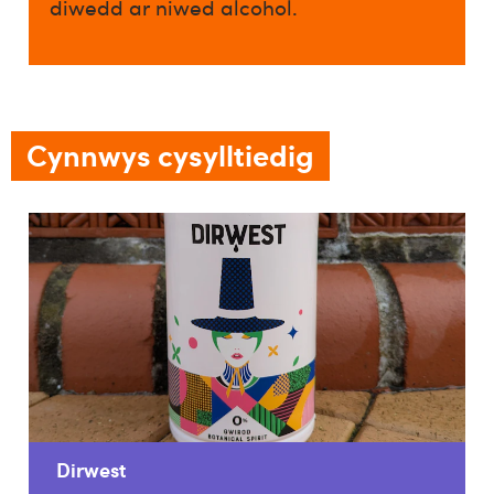
diwedd ar niwed alcohol.​
Cynnwys cysylltiedig
Dirwest