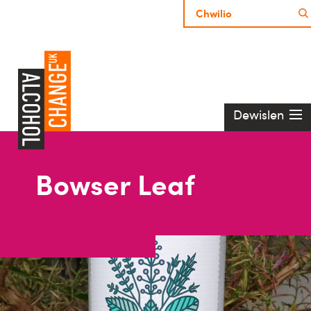
Dewislen
Bowser Leaf