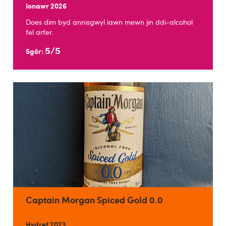
Ionawr 2026
Does dim byd annisgwyl iawn mewn jin ddi-alcohol
fel arfer.
5/5
Sgôr:
Captain Morgan Spiced Gold 0.0
Hydref 2023