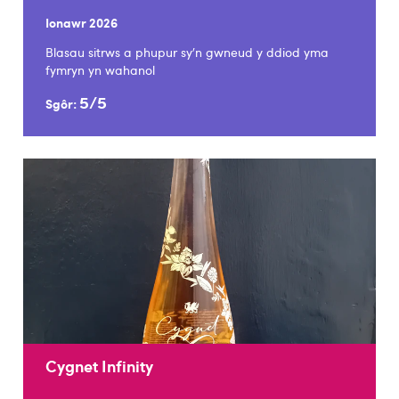
Ionawr 2026
Blasau sitrws a phupur sy'n gwneud y ddiod yma
fymryn yn wahanol
5/5
Sgôr:
Cygnet Infinity