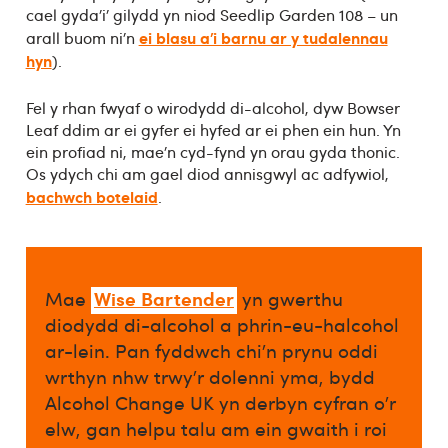
cael gyda’i’ gilydd yn niod Seedlip Garden 108 – un
ei blasu a’i barnu ar y tudalennau
arall buom ni’n
hyn
).
Fel y rhan fwyaf o wirodydd di-alcohol, dyw Bowser
Leaf ddim ar ei gyfer ei hyfed ar ei phen ein hun. Yn
ein profiad ni, mae’n cyd-fynd yn orau gyda thonic.
Os ydych chi am gael diod annisgwyl ac adfywiol,
bachwch botelaid
.
Wise Bartender
Mae
yn gwerthu
diodydd di-alcohol a phrin-eu-halcohol
ar-lein. Pan fyddwch chi’n prynu oddi
wrthyn nhw trwy’r dolenni yma, bydd
Alcohol Change UK yn derbyn cyfran o’r
elw, gan helpu talu am ein gwaith i roi