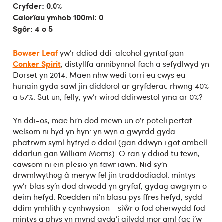
Cryfder: 0.0%
Calorïau ymhob 100ml: 0
Sgôr: 4 o 5
Bowser Leaf
yw’r ddiod ddi-alcohol gyntaf gan
Conker Spirit
, distyllfa annibynnol fach a sefydlwyd yn
Dorset yn 2014. Maen nhw wedi torri eu cwys eu
hunain gyda sawl jin diddorol ar gryfderau rhwng 40%
a 57%. Sut un, felly, yw’r wirod ddirwestol yma ar 0%?
Yn ddi-os, mae hi’n dod mewn un o’r poteli pertaf
welsom ni hyd yn hyn: yn wyn a gwyrdd gyda
phatrwm syml hyfryd o ddail (gan ddwyn i gof ambell
ddarlun gan William Morris). O ran y ddiod tu fewn,
cawsom ni ein plesio yn fawr iawn. Nid sy’n
drwmlwythog â meryw fel jin traddodiadol: mintys
yw’r blas sy’n dod drwodd yn gryfaf, gydag awgrym o
deim hefyd. Roedden ni’n blasu pys ffres hefyd, sydd
ddim ymhlith y cynhwysion – siŵr o fod oherwydd fod
mintys a phys yn mynd gyda’i gilydd mor aml (ac i’w