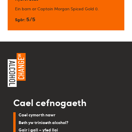
Ein barn ar Captain Morgan Spiced Gold 0.
5/5
Sgôr:
Cael cefnogaeth
Cael cymorth nawr
Beth yw triniaeth alcohol?
Gair i gall – yfed llai