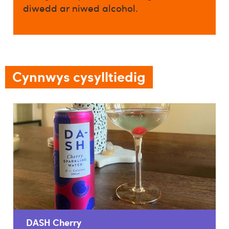
diwedd ar niwed alcohol.​
Cynnwys cysylltiedig
DASH Cherry