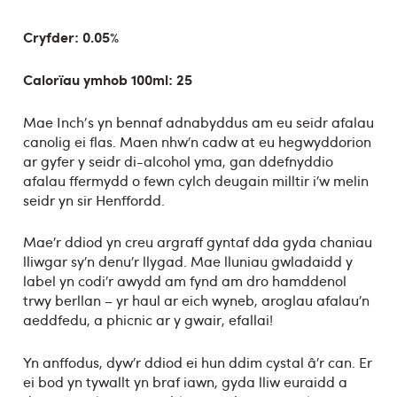
Cryfder: 0.05%
Calorïau ymhob 100ml: 25
Mae Inch's yn bennaf adnabyddus am eu seidr afalau
canolig ei flas. Maen nhw’n cadw at eu hegwyddorion
ar gyfer y seidr di-alcohol yma, gan ddefnyddio
afalau ffermydd o fewn cylch deugain milltir i’w melin
seidr yn sir Henffordd.
Mae’r ddiod yn creu argraff gyntaf dda gyda chaniau
lliwgar sy’n denu’r llygad. Mae lluniau gwladaidd y
label yn codi’r awydd am fynd am dro hamddenol
trwy berllan – yr haul ar eich wyneb, aroglau afalau’n
aeddfedu, a phicnic ar y gwair, efallai!
Yn anffodus, dyw’r ddiod ei hun ddim cystal â’r can. Er
ei bod yn tywallt yn braf iawn, gyda lliw euraidd a