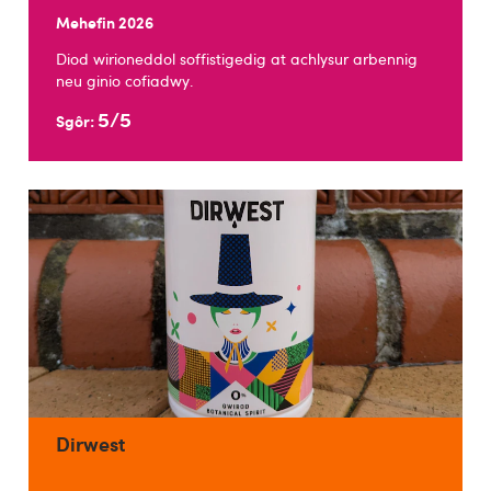
Mehefin 2026
Diod wirioneddol soffistigedig at achlysur arbennig
neu ginio cofiadwy.
5/5
Sgôr:
Dirwest