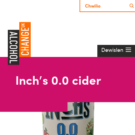
Dewislen
Inch's 0.0 cider