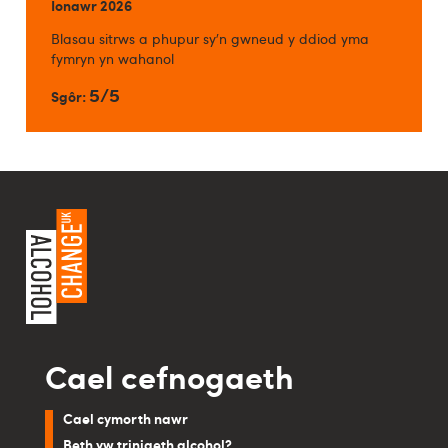
Ionawr 2026
Blasau sitrws a phupur sy'n gwneud y ddiod yma
fymryn yn wahanol
5/5
Sgôr:
Cael cefnogaeth
Cael cymorth nawr
Beth yw triniaeth alcohol?