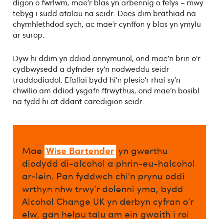
digon o fwrlwm, mae’r blas yn arbennig o felys – mwy
tebyg i sudd afalau na seidr. Does dim brathiad na
chymhlethdod sych, ac mae’r cynffon y blas yn ymylu
ar surop.
Dyw hi ddim yn ddiod annymunol, ond mae’n brin o’r
cydbwysedd a dyfnder sy’n nodweddu seidr
traddodiadol. Efallai bydd hi’n plesio’r rhai sy’n
chwilio am ddiod ysgafn ffrwythus, ond mae’n bosibl
na fydd hi at ddant caredigion seidr.
Wise Bartender
Mae
yn gwerthu
diodydd di-alcohol a phrin-eu-halcohol
ar-lein. Pan fyddwch chi’n prynu oddi
wrthyn nhw trwy’r dolenni yma, bydd
Alcohol Change UK yn derbyn cyfran o’r
elw, gan helpu talu am ein gwaith i roi