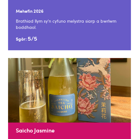
Mehefin 2026
Brathiad llym sy’n cyfuno melystra siarp a bwrlwm
boddhaol.
5/5
Sgôr:
Saicho Jasmine