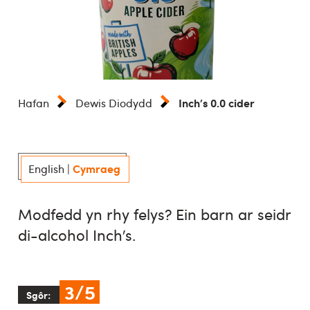
Inch's 0.0 cider
Hafan
Dewis Diodydd
Cymraeg
English
|
Modfedd yn rhy felys? Ein barn ar seidr
di-alcohol Inch’s.
3/5
Sgôr: