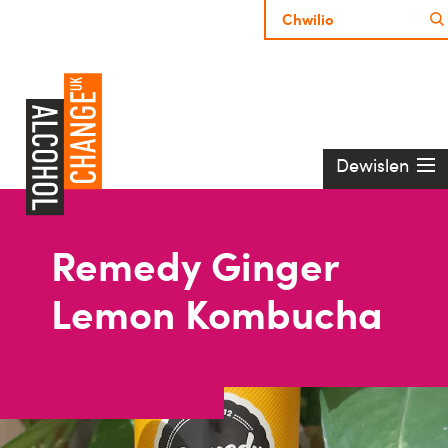
Dewislen
Remedy Ginger
Lemon Kombucha