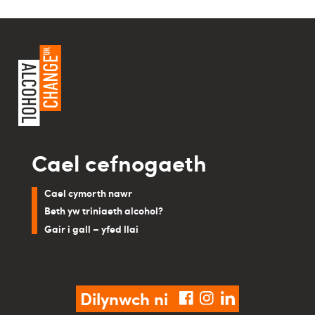
Cael cefnogaeth
Cael cymorth nawr
Beth yw triniaeth alcohol?
Gair i gall – yfed llai
Dilynwch ni
facebook
instagram
linkedin