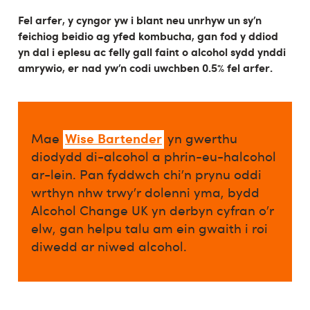
Fel arfer, y cyngor yw i blant neu unrhyw un sy’n
feichiog beidio ag yfed kombucha, gan fod y ddiod
yn dal i eplesu ac felly gall faint o alcohol sydd ynddi
amrywio, er nad yw’n codi uwchben 0.5% fel arfer.
Wise Bartender
Mae
yn gwerthu
diodydd di-alcohol a phrin-eu-halcohol
ar-lein. Pan fyddwch chi’n prynu oddi
wrthyn nhw trwy’r dolenni yma, bydd
Alcohol Change UK yn derbyn cyfran o’r
elw, gan helpu talu am ein gwaith i roi
diwedd ar niwed alcohol.​