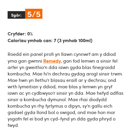
5/5
Sgôr:
Cryfder: 0%
Calorïau ymhob can: 7 (3 ymhob 100ml)
Roedd ein panel profi yn llawn cynnwrf am y ddiod
Remedy
yma gan gwmni
, gan fod lemwn a sinsir fel
arfer yn gweithio’n dda iawn gyda blas finegraidd
kombucha. Mae hi’n dechrau gydag arogl sinsir trwm.
Mae hwn yn llethu’r blasau eraill ar y dechrau; ond
wrth lymeitian y ddiod, mae blas y lemwn yn gryf
iawn ac yn cydbwyso’r sinsir yn dda. Mae hefyd adflas
sinsir a kombucha dymunol. Mae rhai diodydd
kombucha yn rhy fyrlymus o dipyn, sy’n gallu eich
gadael gyda llond bol o swigod, ond mae hon mor
ysgafn fel ei bod yn cyd-fynd yn dda gyda phryd o
fwyd.