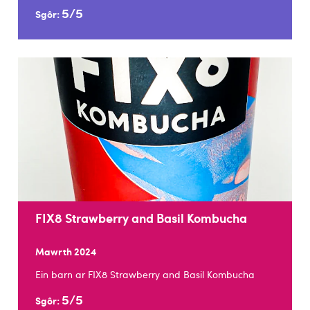
5/5
Sgôr:
FIX8 Strawberry and Basil Kombucha
Mawrth 2024
Ein barn ar FIX8 Strawberry and Basil Kombucha
5/5
Sgôr: