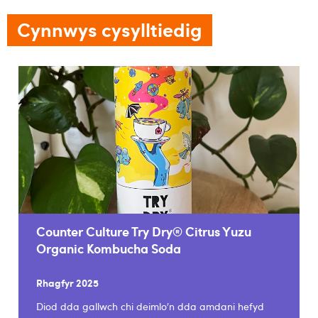
Cynnwys cysylltiedig
Counter Culture Try Dry® Citrus Yuzu
Organic Kombucha Soda
Rhagfyr 2025
Diod dda gallwch chi deimlo’n dda amdani hefyd