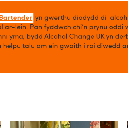
 Bartender
yn gwerthu diodydd di-alcoho
l ar-lein. Pan fyddwch chi’n prynu oddi
enni yma, bydd Alcohol Change UK yn der
n helpu talu am ein gwaith i roi diwedd 