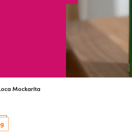
Loca Mockarita
eg