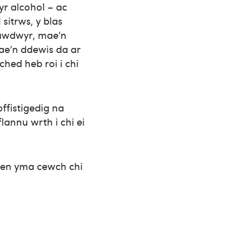
yr alcohol – ac
sitrws, y blas
reawdwyr, mae’n
ae’n ddewis da ar
ched heb roi i chi
ffistigedig na
annu wrth i chi ei
olen yma cewch chi