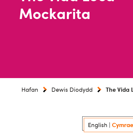
Mockarita
Hafan
Dewis Diodydd
The Vida 
English
|
Cymra