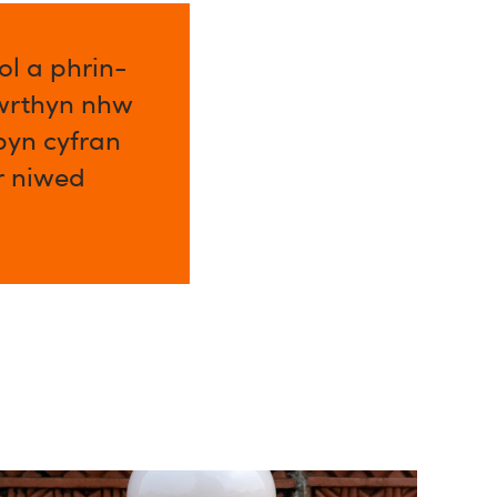
l a phrin-
 wrthyn nhw
byn cyfran
ar niwed