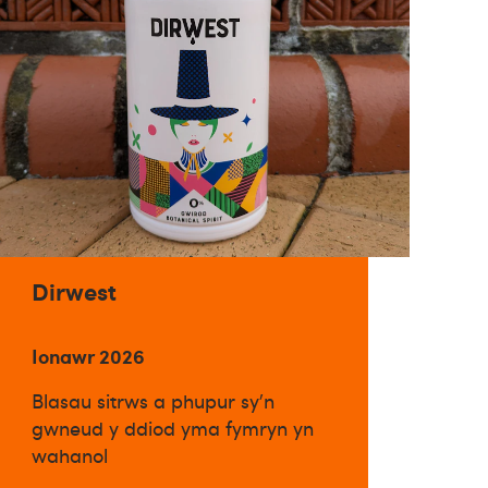
Dirwest
Ionawr 2026
Blasau sitrws a phupur sy'n
gwneud y ddiod yma fymryn yn
wahanol