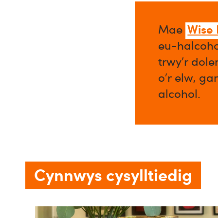
Wise
Mae
eu-halcoho
trwy’r dol
o’r elw, ga
alcohol.​
Cynnwys cysylltiedig