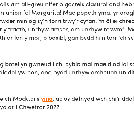
s am ail-greu nifer o goctels clasurol ond heb 
n union fel Margarita! Mae popeth yma: yr arogl 
rwder miniog sy’n torri trwy’r cyfan. Yn ôl ei ch
ar y traeth, unrhyw amser, am unrhyw reswm”. M
 ar lan y môr, o bosibl, gan bydd hi’n torri’ch sy
yg botel yn gwneud i chi dybio mai mae diod lai so
iadol yw hon, ond bydd unrhyw amheuon un difl
 eich Mocktails
yma
, ac os defnyddiwch chi’r dd
yd at 1 Chwefror 2022