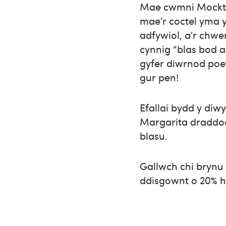
Mae cwmni Mocktail
mae’r coctel yma y
adfywiol, a’r chwe
cynnig “blas bod 
gyfer diwrnod poeth
gur pen!
Efallai bydd y diw
Margarita draddod
blasu.
Gallwch chi brynu
ddisgownt o 20% h