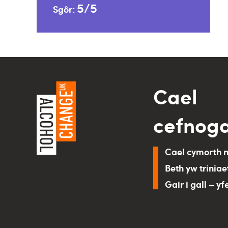
5/5
Sgôr:
Cael
cefnog
Cael cymorth 
Beth yw triniae
Gair i gall – yf