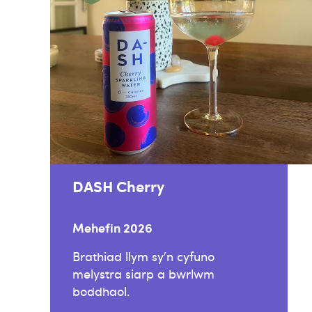
DASH Cherry
Mehefin 2026
Brathiad llym sy’n cyfuno
melystra siarp a bwrlwm
boddhaol.