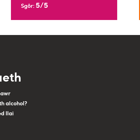
5/5
Sgôr:
aeth
nawr
th alcohol?
ed llai