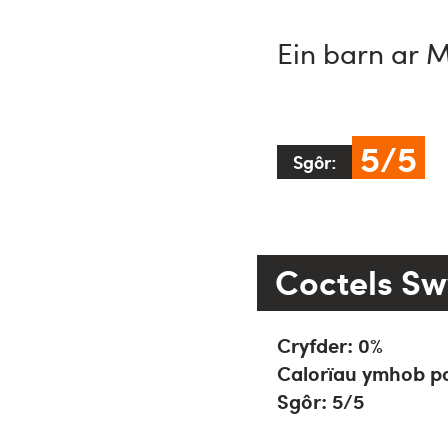
Ein barn ar 
5/5
Sgôr:
Coctels Sw
Cryfder: 0%
Calorïau ymhob po
Sgôr: 5
/5