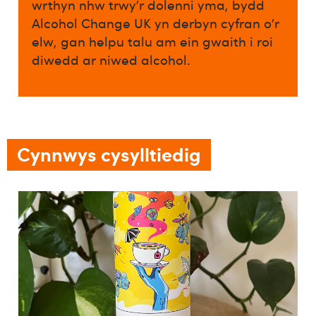
wrthyn nhw trwy’r dolenni yma, bydd
Alcohol Change UK yn derbyn cyfran o’r
elw, gan helpu talu am ein gwaith i roi
diwedd ar niwed alcohol.​
Cynnwys cysylltiedig