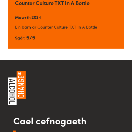
Counter Culture TXT In A Bottle
Mawrth 2024
Ein barn ar Counter Culture TXT In A Bottle
5/5
Sgôr:
Cael cefnogaeth