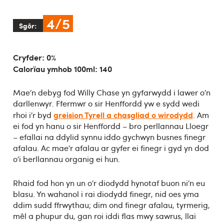
4/5
Sgôr:
Cryfder: 0%
Calorïau ymhob 100ml: 140
Mae’n debyg fod Willy Chase yn gyfarwydd i lawer o’n
darllenwyr. Ffermwr o sir Henffordd yw e sydd wedi
greision Tyrell a chasgliad o wirodydd
rhoi i’r byd
. Am
ei fod yn hanu o sir Henffordd – bro perllannau Lloegr
– efallai na ddylid synnu iddo gychwyn busnes finegr
afalau. Ac mae’r afalau ar gyfer ei finegr i gyd yn dod
o’i berllannau organig ei hun.
Rhaid fod hon yn un o’r diodydd hynotaf buon ni’n eu
blasu. Yn wahanol i rai diodydd finegr, nid oes yma
ddim sudd ffrwythau; dim ond finegr afalau, tyrmerig,
mêl a phupur du, gan roi iddi flas mwy sawrus, llai