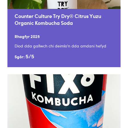
Counter Culture Try Dry® Citrus Yuzu
Organic Kombucha Soda
Rhagfyr 2025
Diod dda gallwch chi deimlo’n dda amdani hefyd
5/5
Sgôr: