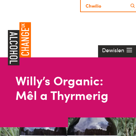
Dewislen
Willy’s Organic:
Mêl a Thyrmerig