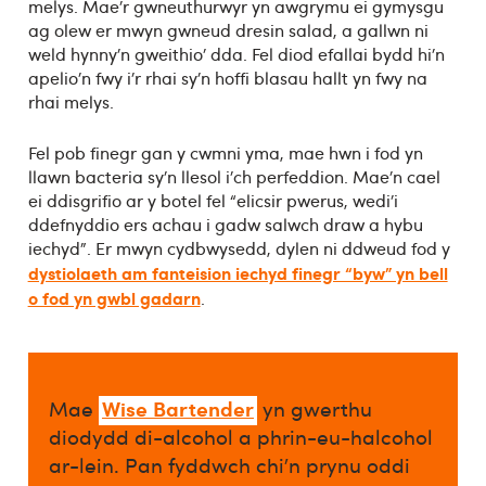
melys. Mae’r gwneuthurwyr yn awgrymu ei gymysgu
ag olew er mwyn gwneud dresin salad, a gallwn ni
weld hynny’n gweithio’ dda. Fel diod efallai bydd hi’n
apelio’n fwy i’r rhai sy’n hoffi blasau hallt yn fwy na
rhai melys.
Fel pob finegr gan y cwmni yma, mae hwn i fod yn
llawn bacteria sy’n llesol i’ch perfeddion. Mae’n cael
ei ddisgrifio ar y botel fel “elicsir pwerus, wedi’i
ddefnyddio ers achau i gadw salwch draw a hybu
iechyd”. Er mwyn cydbwysedd, dylen ni ddweud fod y
dystiolaeth am fanteision iechyd finegr “byw” yn bell
o fod yn gwbl gadarn
.
Wise Bartender
Mae
yn gwerthu
diodydd di-alcohol a phrin-eu-halcohol
ar-lein. Pan fyddwch chi’n prynu oddi