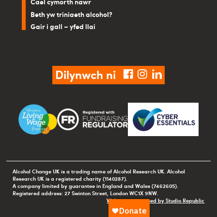
Cael cymorth nawr
Beth yw triniaeth alcohol?
Gair i gall – yfed llai
Dilynwch ni
facebook
instagram
linkedin
Alcohol Change UK is a trading name of Alcohol Research UK. Alcohol
Research UK is a registered charity (1140287).
A company limited by guarantee in England and Wales (7462605).
Registered address: 27 Swinton Street, London WC1X 9NW.
Website maintained by Studio Republic