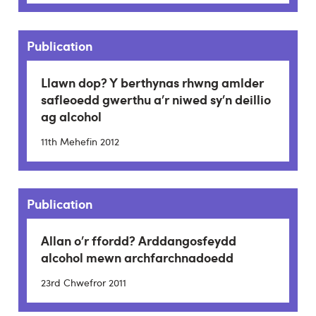
Publication
Llawn dop? Y berthynas rhwng amlder
safleoedd gwerthu a’r niwed sy’n deillio
ag alcohol
11th Mehefin 2012
Publication
Allan o’r ffordd? Arddangosfeydd
alcohol mewn archfarchnadoedd
23rd Chwefror 2011