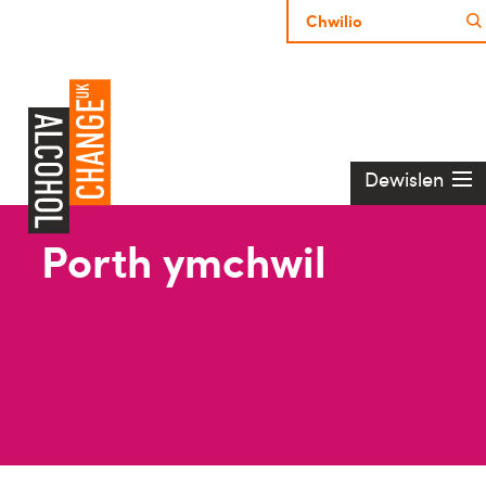
Dewislen
Porth ymchwil