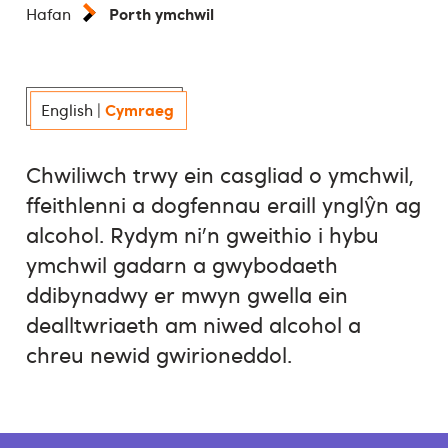
Porth ymchwil
Hafan
Cymraeg
English
|
Chwiliwch trwy ein casgliad o ymchwil,
ffeithlenni a dogfennau eraill ynglŷn ag
alcohol. Rydym ni’n gweithio i hybu
ymchwil gadarn a gwybodaeth
ddibynadwy er mwyn gwella ein
dealltwriaeth am niwed alcohol a
chreu newid gwirioneddol.