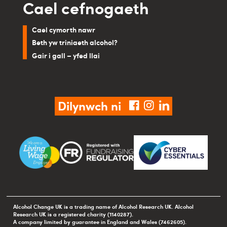
Cael cefnogaeth
Cael cymorth nawr
Beth yw triniaeth alcohol?
Gair i gall – yfed llai
Dilynwch ni
facebook
instagram
linkedin
Alcohol Change UK is a trading name of Alcohol Research UK. Alcohol
Research UK is a registered charity (1140287).
A company limited by guarantee in England and Wales (7462605).