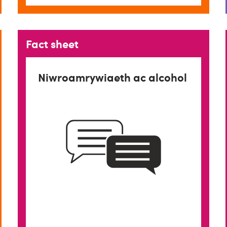
Fact sheet
Niwroamrywiaeth ac alcohol