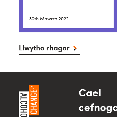
30th Mawrth 2022
Llwytho rhagor
Cael
cefnog