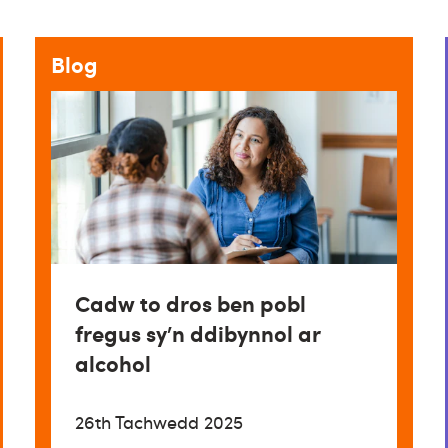
Blog
Cadw to dros ben pobl
fregus sy’n ddibynnol ar
alcohol
26th Tachwedd 2025