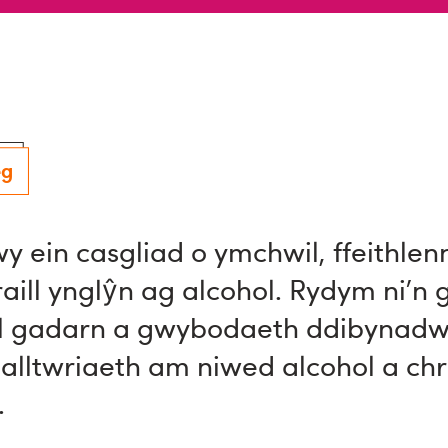
eg
y ein casgliad o ymchwil, ffeithlen
ill ynglŷn ag alcohol. Rydym ni’n g
l gadarn a gwybodaeth ddibynad
ealltwriaeth am niwed alcohol a ch
.