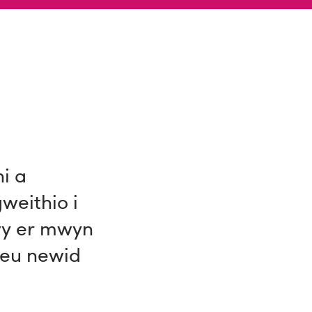
ni a
weithio i
wy er mwyn
reu newid