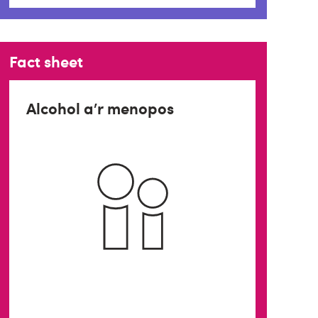
Fact sheet
Alcohol a’r menopos