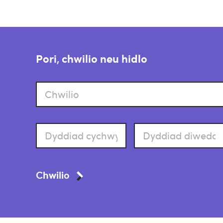
Pori, chwilio neu hidlo
Chwilio
Dyddiad
Dyddiad
cychwyn
diweddu
Chwilio