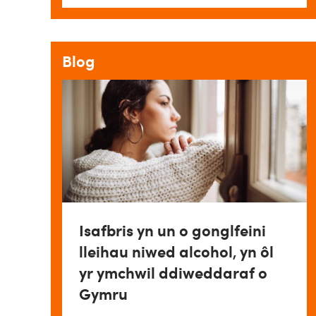
Blog
Isafbris yn un o gonglfeini
lleihau niwed alcohol, yn ôl
yr ymchwil ddiweddaraf o
Gymru