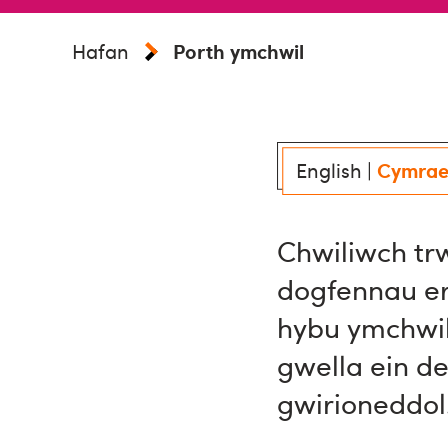
Hafan
Porth ymchwil
English
|
Cymra
Chwiliwch trw
dogfennau era
hybu ymchwi
gwella ein d
gwirioneddol